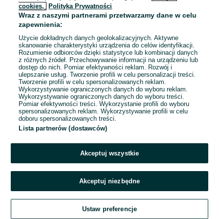
cookies,
Polityka Prywatności
Wraz z naszymi partnerami przetwarzamy dane w celu
To ogłoszenie nie jest już dostępne
zapewnienia:
Użycie dokładnych danych geolokalizacyjnych. Aktywne
skanowanie charakterystyki urządzenia do celów identyfikacji.
Rozumienie odbiorców dzięki statystyce lub kombinacji danych
Przejdź na stronę główną
z różnych źródeł. Przechowywanie informacji na urządzeniu lub
dostęp do nich. Pomiar efektywności reklam. Rozwój i
ulepszanie usług. Tworzenie profili w celu personalizacji treści.
Tworzenie profili w celu spersonalizowanych reklam.
Wykorzystywanie ograniczonych danych do wyboru reklam.
Wykorzystywanie ograniczonych danych do wyboru treści.
Pomiar efektywności treści. Wykorzystanie profili do wyboru
spersonalizowanych reklam. Wykorzystywanie profili w celu
doboru spersonalizowanych treści.
Lista partnerów (dostawców)
Akceptuj wszystkie
Akceptuj niezbędne
Ustaw preferencje