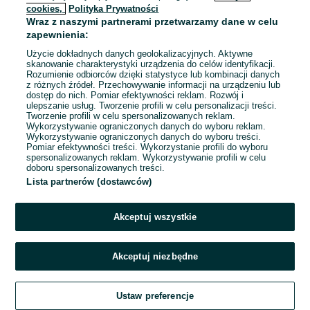
cookies,
Polityka Prywatności
Wraz z naszymi partnerami przetwarzamy dane w celu
To ogłoszenie nie jest już dostępne
zapewnienia:
Użycie dokładnych danych geolokalizacyjnych. Aktywne
skanowanie charakterystyki urządzenia do celów identyfikacji.
Rozumienie odbiorców dzięki statystyce lub kombinacji danych
Przejdź na stronę główną
z różnych źródeł. Przechowywanie informacji na urządzeniu lub
dostęp do nich. Pomiar efektywności reklam. Rozwój i
ulepszanie usług. Tworzenie profili w celu personalizacji treści.
Tworzenie profili w celu spersonalizowanych reklam.
Wykorzystywanie ograniczonych danych do wyboru reklam.
Wykorzystywanie ograniczonych danych do wyboru treści.
Pomiar efektywności treści. Wykorzystanie profili do wyboru
spersonalizowanych reklam. Wykorzystywanie profili w celu
doboru spersonalizowanych treści.
Lista partnerów (dostawców)
Akceptuj wszystkie
Akceptuj niezbędne
Ustaw preferencje