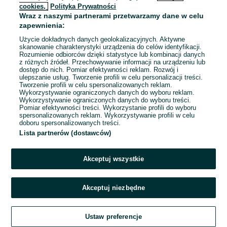
cookies,
Polityka Prywatności
Wraz z naszymi partnerami przetwarzamy dane w celu
To ogłoszenie nie jest już dostępne
zapewnienia:
Użycie dokładnych danych geolokalizacyjnych. Aktywne
skanowanie charakterystyki urządzenia do celów identyfikacji.
Rozumienie odbiorców dzięki statystyce lub kombinacji danych
Przejdź na stronę główną
z różnych źródeł. Przechowywanie informacji na urządzeniu lub
dostęp do nich. Pomiar efektywności reklam. Rozwój i
ulepszanie usług. Tworzenie profili w celu personalizacji treści.
Tworzenie profili w celu spersonalizowanych reklam.
Wykorzystywanie ograniczonych danych do wyboru reklam.
Wykorzystywanie ograniczonych danych do wyboru treści.
Pomiar efektywności treści. Wykorzystanie profili do wyboru
spersonalizowanych reklam. Wykorzystywanie profili w celu
doboru spersonalizowanych treści.
Lista partnerów (dostawców)
Akceptuj wszystkie
Akceptuj niezbędne
Ustaw preferencje