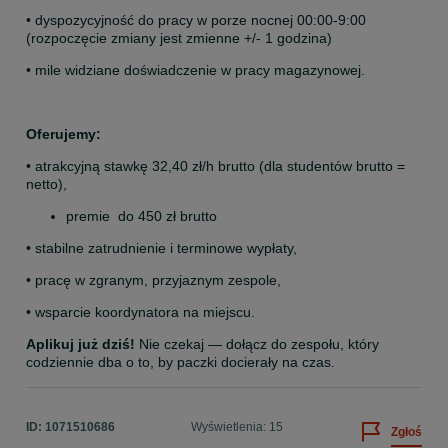
• dyspozycyjność do pracy w porze nocnej 00:00-9:00 
(rozpoczęcie zmiany jest zmienne +/- 1 godzina)
• mile widziane doświadczenie w pracy magazynowej.
Oferujemy:
• atrakcyjną stawkę 32,40 zł/h brutto (dla studentów brutto = 
netto),
premie  do 450 zł brutto 
• stabilne zatrudnienie i terminowe wypłaty,
• pracę w zgranym, przyjaznym zespole,
• wsparcie koordynatora na miejscu.
Aplikuj już dziś!
 Nie czekaj — dołącz do zespołu, który 
codziennie dba o to, by paczki docierały na czas.
ID:
1071510686
Wyświetlenia: 15
Zgłoś