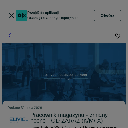
Przejdź do aplikacji
Otwórz
Otwieraj OLX jednym tapnięciem
Dodane
31 lipca 2026
Pracownik magazynu - zmiany
nocne - OD ZARAZ (K/M/ X)
Euvic Future Work Sp. z o.o.
Dowiedz się więcej