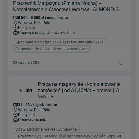
Pracownik Magazynu (Zmiana Nocna) –
Kompletowanie Owoców i Warzyw | ALMONDIS
6 500 - 9 000 zł / mies. brutto
Wrocław
, Psie Pole
Pełny etat
Umowa o pracę, Umowa zlecenie
Specjalne wymagania: Książeczka sanepidowska
Odpowiednie doświadczenie zawodowe
03 sierpnia 2026
Praca na magazynie - kompletowanie
zamówień | od 31,40zł/h + premie | OD
Veln HR
ZARAZ
31 - 33 zł / godz. brutto
Wrocław
, Psie Pole
Pełny etat
Umowa zlecenie
Doświadczenie nie jest wymagane
Pracownicy z Ukrainy: 🇺🇦 Запрошуємо людей з України