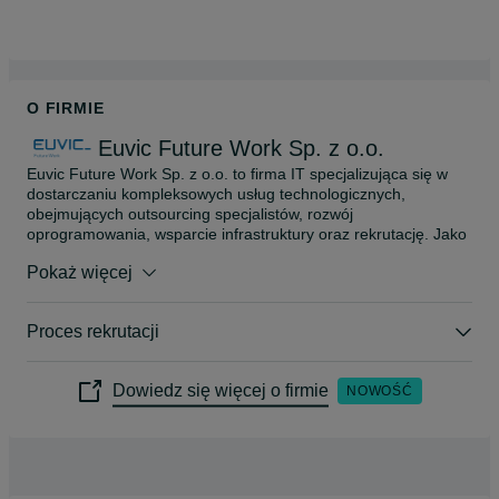
O FIRMIE
Euvic Future Work Sp. z o.o.
Euvic Future Work Sp. z o.o. to firma IT specjalizująca się w 
dostarczaniu kompleksowych usług technologicznych, 
obejmujących outsourcing specjalistów, rozwój 
oprogramowania, wsparcie infrastruktury oraz rekrutację. Jako 
część Grupy Euvic wspieramy firmy z różnych branż, 
Pokaż więcej
zapewniając elastyczne rozwiązania i dostęp do 
wykwalifikowanych ekspertów IT, co pomaga naszym klientom 
w optymalizacji procesów i osiąganiu celów biznesowych.
Proces rekrutacji
Dowiedz się więcej o firmie
NOWOŚĆ