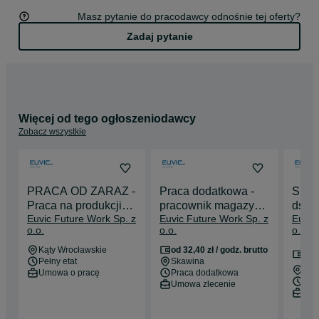
Masz pytanie do pracodawcy odnośnie tej oferty?
Zadaj pytanie
Więcej od tego ogłoszeniodawcy
Zobacz wszystkie
PRACA OD ZARAZ -
Praca dodatkowa -
Specj
Praca na produkcji–
pracownik magazynu
ds. T
Euvic Future Work Sp. z
Euvic Future Work Sp. z
Euvic
2 zmiany | (K/M/X)
(K/M) - zmiany nocne
Kole
o.o.
o.o.
o.o.
8 00
Kąty Wrocławskie
od 32,40 zł / godz. brutto
bru
Pełny etat
Skawina
Byd
Umowa o pracę
Praca dodatkowa
Pełn
Umowa zlecenie
Umo