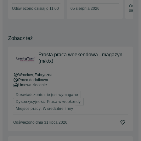
Odświe
Odświeżono dzisiaj o 11:00
05 sierpnia 2026
sierpn
Zobacz też
Prosta praca weekendowa - magazyn
(m/k/x)
Wrocław
, Fabryczna
Praca dodatkowa
Umowa zlecenie
Doświadczenie nie jest wymagane
Dyspozycyjność: Praca w weekendy
Miejsce pracy: W siedzibie firmy
Odświeżono dnia 31 lipca 2026