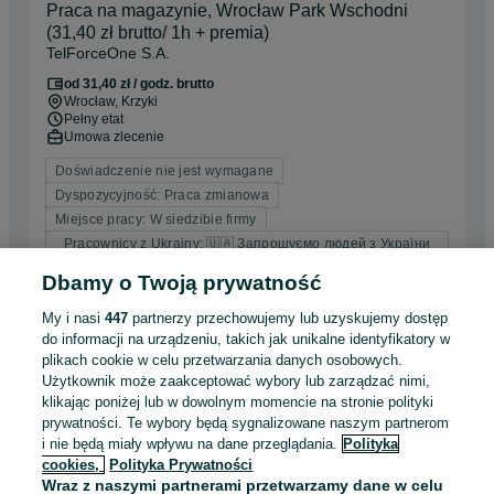
Praca na magazynie, Wrocław Park Wschodni
(31,40 zł brutto/ 1h + premia)
TelForceOne S.A.
od 31,40 zł / godz. brutto
Wrocław
, Krzyki
Pełny etat
Umowa zlecenie
Doświadczenie nie jest wymagane
Dyspozycyjność: Praca zmianowa
Miejsce pracy: W siedzibie firmy
Pracownicy z Ukrainy: 🇺🇦 Запрошуємо людей з України
(Zapraszamy pracowników z Ukrainy), 🇺🇦 Польська мова
не обов'язкова (Jęz. polski niewymagany)
Dbamy o Twoją prywatność
My i nasi
447
partnerzy przechowujemy lub uzyskujemy dostęp
Odświeżono dnia 04 sierpnia 2026
do informacji na urządzeniu, takich jak unikalne identyfikatory w
plikach cookie w celu przetwarzania danych osobowych.
Użytkownik może zaakceptować wybory lub zarządzać nimi,
Pracownik działu przygotowania produkcji
klikając poniżej lub w dowolnym momencie na stronie polityki
Przedsiębiorstwo HAK Sp. z o.o.
prywatności. Te wybory będą sygnalizowane naszym partnerom
i nie będą miały wpływu na dane przeglądania.
Polityka
Wrocław
, Fabryczna
cookies,
Polityka Prywatności
Pełny etat
Wraz z naszymi partnerami przetwarzamy dane w celu
Umowa o pracę