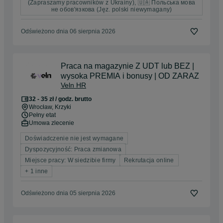
(Zapraszamy pracowników z Ukrainy), 🇺🇦 Польська мова
не обов'язкова (Jęz. polski niewymagany)
Odświeżono dnia 06 sierpnia 2026
Praca na magazynie Z UDT lub BEZ |
wysoka PREMIA i bonusy | OD ZARAZ
Veln HR
32 - 35 zł / godz. brutto
Wrocław
, Krzyki
Pełny etat
Umowa zlecenie
Doświadczenie nie jest wymagane
Dyspozycyjność: Praca zmianowa
Miejsce pracy: W siedzibie firmy
Rekrutacja online
+ 1 inne
Odświeżono dnia 05 sierpnia 2026