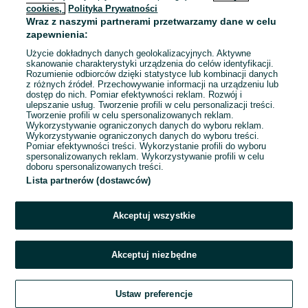
cookies,
Polityka Prywatności
Wraz z naszymi partnerami przetwarzamy dane w celu
To ogłoszenie nie jest już dostępne
zapewnienia:
Użycie dokładnych danych geolokalizacyjnych. Aktywne
skanowanie charakterystyki urządzenia do celów identyfikacji.
Rozumienie odbiorców dzięki statystyce lub kombinacji danych
Przejdź na stronę główną
z różnych źródeł. Przechowywanie informacji na urządzeniu lub
dostęp do nich. Pomiar efektywności reklam. Rozwój i
ulepszanie usług. Tworzenie profili w celu personalizacji treści.
Tworzenie profili w celu spersonalizowanych reklam.
Wykorzystywanie ograniczonych danych do wyboru reklam.
Wykorzystywanie ograniczonych danych do wyboru treści.
Pomiar efektywności treści. Wykorzystanie profili do wyboru
spersonalizowanych reklam. Wykorzystywanie profili w celu
doboru spersonalizowanych treści.
Lista partnerów (dostawców)
Akceptuj wszystkie
Akceptuj niezbędne
Ustaw preferencje