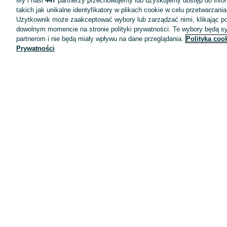
My i nasi
447
partnerzy przechowujemy lub uzyskujemy dostęp do infor
takich jak unikalne identyfikatory w plikach cookie w celu przetwarzan
Użytkownik może zaakceptować wybory lub zarządzać nimi, klikając po
dowolnym momencie na stronie polityki prywatności. Te wybory będą 
partnerom i nie będą miały wpływu na dane przeglądania.
Polityka coo
Prywatności
Aplikacje mobilne OLX.pl
Pomoc
Wyróżnione ogłoszenia
Oferta dla firm
Blog
Regulamin
Polityka prywatności
Reklama
Informacja o realizowanej strategii podatkowej