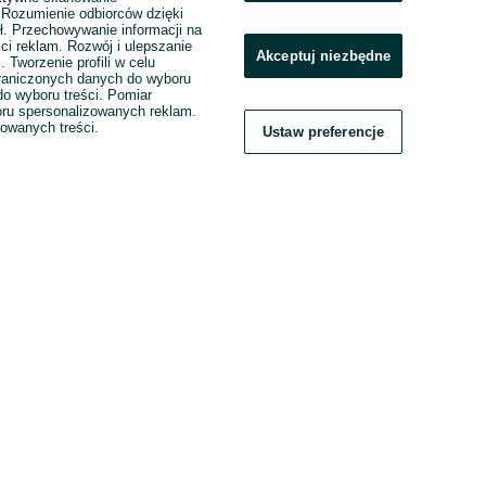
. Rozumienie odbiorców dzięki
ł. Przechowywanie informacji na
ci reklam. Rozwój i ulepszanie
Akceptuj niezbędne
. Tworzenie profili w celu
raniczonych danych do wyboru
o wyboru treści. Pomiar
boru spersonalizowanych reklam.
zowanych treści.
Ustaw preferencje