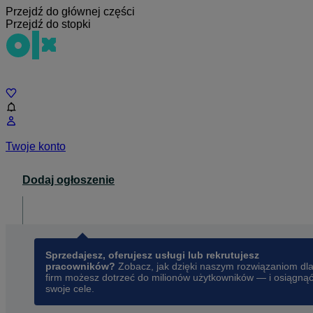
Przejdź do głównej części
Przejdź do stopki
Czat
Twoje konto
Dodaj ogłoszenie
Dla biznesu
opens in a new tab
Sprzedajesz, oferujesz usługi lub rekrutujesz
pracowników?
Zobacz, jak dzięki naszym rozwiązaniom dl
firm możesz dotrzeć do milionów użytkowników — i osiągną
swoje cele.