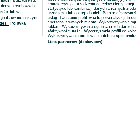
macji na urządzeniu,
charakterystyki urządzenia do celów identyfikacji
ia danych osobowych.
statystyce lub kombinacji danych z różnych źróde
niżej lub w
urządzeniu lub dostęp do nich. Pomiar efektywnoś
sygnalizowane naszym
usług. Tworzenie profili w celu personalizacji treści
spersonalizowanych reklam. Wykorzystywanie og
kies,
Polityka
reklam. Wykorzystywanie ograniczonych danych d
efektywności treści. Wykorzystanie profili do wy
Wykorzystywanie profili w celu doboru spersonali
Lista partnerów (dostawców)