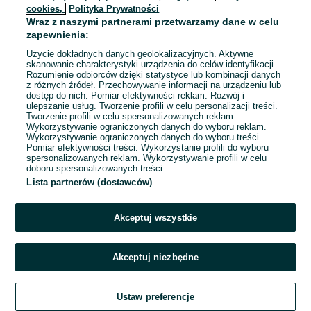
cookies,
Polityka Prywatności
Wraz z naszymi partnerami przetwarzamy dane w celu
To ogłoszenie nie jest już dostępne
zapewnienia:
Użycie dokładnych danych geolokalizacyjnych. Aktywne
skanowanie charakterystyki urządzenia do celów identyfikacji.
Rozumienie odbiorców dzięki statystyce lub kombinacji danych
Przejdź na stronę główną
z różnych źródeł. Przechowywanie informacji na urządzeniu lub
dostęp do nich. Pomiar efektywności reklam. Rozwój i
ulepszanie usług. Tworzenie profili w celu personalizacji treści.
Tworzenie profili w celu spersonalizowanych reklam.
Wykorzystywanie ograniczonych danych do wyboru reklam.
Wykorzystywanie ograniczonych danych do wyboru treści.
Pomiar efektywności treści. Wykorzystanie profili do wyboru
spersonalizowanych reklam. Wykorzystywanie profili w celu
doboru spersonalizowanych treści.
Lista partnerów (dostawców)
Akceptuj wszystkie
Akceptuj niezbędne
Ustaw preferencje