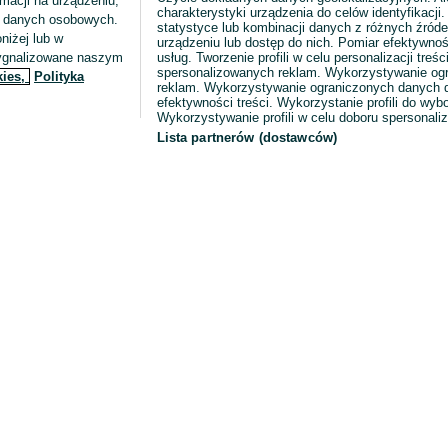
macji na urządzeniu,
charakterystyki urządzenia do celów identyfikacji
ia danych osobowych.
statystyce lub kombinacji danych z różnych źróde
niżej lub w
urządzeniu lub dostęp do nich. Pomiar efektywnoś
sygnalizowane naszym
usług. Tworzenie profili w celu personalizacji treści
spersonalizowanych reklam. Wykorzystywanie og
kies,
Polityka
reklam. Wykorzystywanie ograniczonych danych d
efektywności treści. Wykorzystanie profili do wy
Wykorzystywanie profili w celu doboru spersonali
Lista partnerów (dostawców)