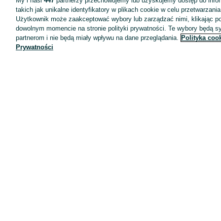
My i nasi
447
partnerzy przechowujemy lub uzyskujemy dostęp do infor
takich jak unikalne identyfikatory w plikach cookie w celu przetwarzan
Użytkownik może zaakceptować wybory lub zarządzać nimi, klikając po
dowolnym momencie na stronie polityki prywatności. Te wybory będą 
partnerom i nie będą miały wpływu na dane przeglądania.
Polityka coo
Prywatności
Aplikacje mobilne OLX.pl
Pomoc
Wyróżnione ogłoszenia
Oferta dla firm
Blog
Regulamin
Polityka prywatności
Reklama
Informacja o realizowanej strategii podatkowej