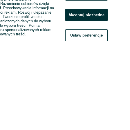
. Rozumienie odbiorców dzięki
ł. Przechowywanie informacji na
ci reklam. Rozwój i ulepszanie
Akceptuj niezbędne
. Tworzenie profili w celu
raniczonych danych do wyboru
o wyboru treści. Pomiar
boru spersonalizowanych reklam.
zowanych treści.
Ustaw preferencje