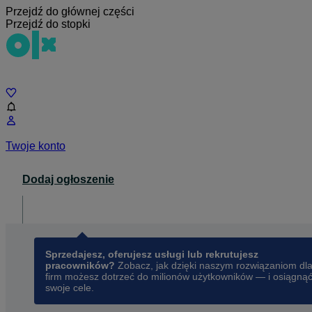
Przejdź do głównej części
Przejdź do stopki
Czat
Twoje konto
Dodaj ogłoszenie
Dla biznesu
opens in a new tab
Sprzedajesz, oferujesz usługi lub rekrutujesz
pracowników?
Zobacz, jak dzięki naszym rozwiązaniom dl
firm możesz dotrzeć do milionów użytkowników — i osiągną
swoje cele.