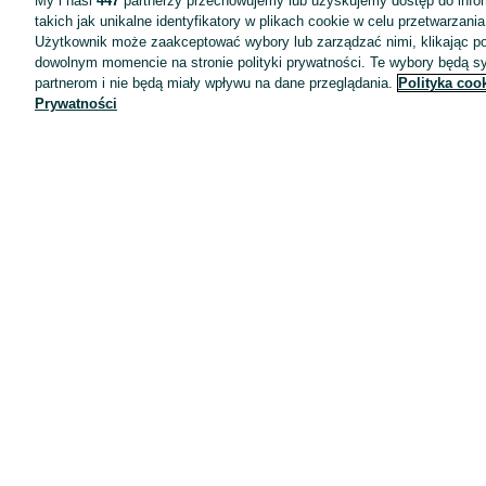
My i nasi
447
partnerzy przechowujemy lub uzyskujemy dostęp do infor
takich jak unikalne identyfikatory w plikach cookie w celu przetwarzan
Użytkownik może zaakceptować wybory lub zarządzać nimi, klikając po
dowolnym momencie na stronie polityki prywatności. Te wybory będą 
partnerom i nie będą miały wpływu na dane przeglądania.
Polityka coo
Prywatności
Aplikacje mobilne OLX.pl
Pomoc
Wyróżnione ogłoszenia
Oferta dla firm
Blog
Regulamin
Polityka prywatności
Reklama
Informacja o realizowanej strategii podatkowej