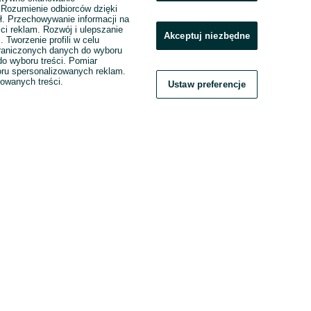
. Rozumienie odbiorców dzięki
ł. Przechowywanie informacji na
ci reklam. Rozwój i ulepszanie
Akceptuj niezbędne
. Tworzenie profili w celu
raniczonych danych do wyboru
o wyboru treści. Pomiar
boru spersonalizowanych reklam.
zowanych treści.
Ustaw preferencje