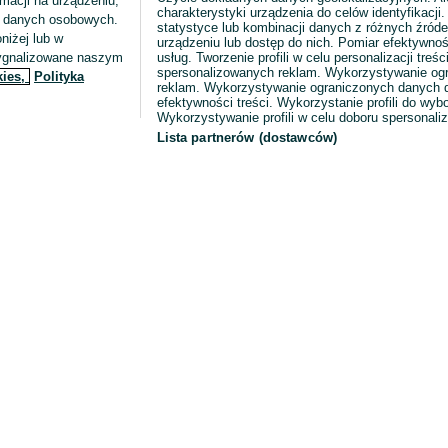
macji na urządzeniu,
charakterystyki urządzenia do celów identyfikacji
ia danych osobowych.
statystyce lub kombinacji danych z różnych źróde
niżej lub w
urządzeniu lub dostęp do nich. Pomiar efektywnoś
sygnalizowane naszym
usług. Tworzenie profili w celu personalizacji treści
spersonalizowanych reklam. Wykorzystywanie og
kies,
Polityka
reklam. Wykorzystywanie ograniczonych danych d
efektywności treści. Wykorzystanie profili do wy
Wykorzystywanie profili w celu doboru spersonali
Lista partnerów (dostawców)