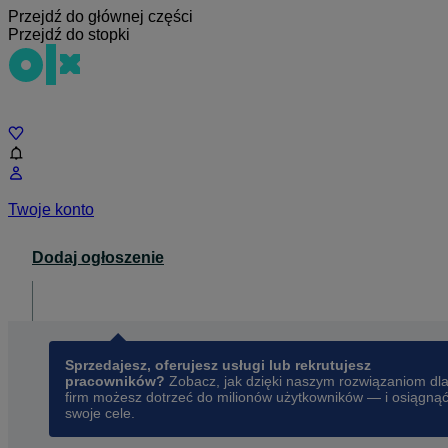
Przejdź do głównej części
Przejdź do stopki
Czat
Twoje konto
Dodaj ogłoszenie
Dla biznesu
opens in a new tab
Sprzedajesz, oferujesz usługi lub rekrutujesz
pracowników?
Zobacz, jak dzięki naszym rozwiązaniom dl
firm możesz dotrzeć do milionów użytkowników — i osiągną
swoje cele.