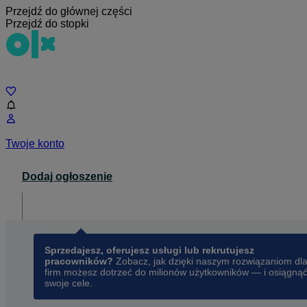
Przejdź do głównej części
Przejdź do stopki
Czat
Twoje konto
Dodaj ogłoszenie
Dla biznesu
opens in a new tab
Sprzedajesz, oferujesz usługi lub rekrutujesz
pracowników?
Zobacz, jak dzięki naszym rozwiązaniom dl
firm możesz dotrzeć do milionów użytkowników — i osiągną
swoje cele.