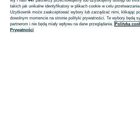
My i nasi
447
partnerzy przechowujemy lub uzyskujemy dostęp do infor
takich jak unikalne identyfikatory w plikach cookie w celu przetwarzan
Użytkownik może zaakceptować wybory lub zarządzać nimi, klikając po
dowolnym momencie na stronie polityki prywatności. Te wybory będą 
partnerom i nie będą miały wpływu na dane przeglądania.
Polityka coo
Prywatności
Aplikacje mobilne OLX.pl
Pomoc
Wyróżnione ogłoszenia
Oferta dla firm
Blog
Regulamin
Polityka prywatności
Reklama
Informacja o realizowanej strategii podatkowej