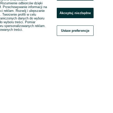
. Rozumienie odbiorców dzięki
ł. Przechowywanie informacji na
ci reklam. Rozwój i ulepszanie
Akceptuj niezbędne
. Tworzenie profili w celu
raniczonych danych do wyboru
o wyboru treści. Pomiar
boru spersonalizowanych reklam.
zowanych treści.
Ustaw preferencje