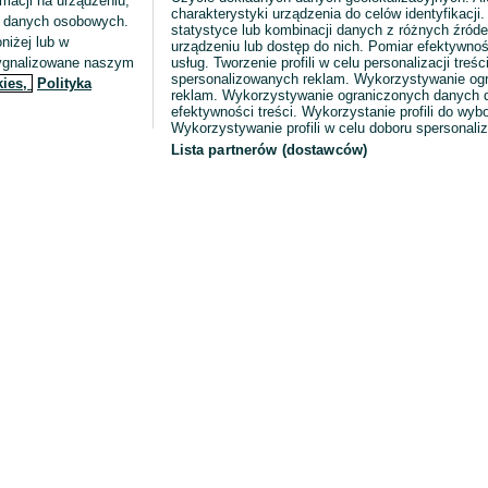
macji na urządzeniu,
charakterystyki urządzenia do celów identyfikacji
ia danych osobowych.
statystyce lub kombinacji danych z różnych źróde
niżej lub w
urządzeniu lub dostęp do nich. Pomiar efektywnoś
sygnalizowane naszym
usług. Tworzenie profili w celu personalizacji treści
spersonalizowanych reklam. Wykorzystywanie og
kies,
Polityka
reklam. Wykorzystywanie ograniczonych danych d
efektywności treści. Wykorzystanie profili do wy
Wykorzystywanie profili w celu doboru spersonali
Lista partnerów (dostawców)