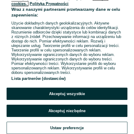
cookies,
Polityka Prywatności
Wraz z naszymi partnerami przetwarzamy dane w celu
To ogłoszenie nie jest już dostępne
zapewnienia:
Użycie dokładnych danych geolokalizacyjnych. Aktywne
skanowanie charakterystyki urządzenia do celów identyfikacji.
Rozumienie odbiorców dzięki statystyce lub kombinacji danych
Przejdź na stronę główną
z różnych źródeł. Przechowywanie informacji na urządzeniu lub
dostęp do nich. Pomiar efektywności reklam. Rozwój i
ulepszanie usług. Tworzenie profili w celu personalizacji treści.
Tworzenie profili w celu spersonalizowanych reklam.
Wykorzystywanie ograniczonych danych do wyboru reklam.
Wykorzystywanie ograniczonych danych do wyboru treści.
Pomiar efektywności treści. Wykorzystanie profili do wyboru
spersonalizowanych reklam. Wykorzystywanie profili w celu
doboru spersonalizowanych treści.
Lista partnerów (dostawców)
Akceptuj wszystkie
Akceptuj niezbędne
Ustaw preferencje