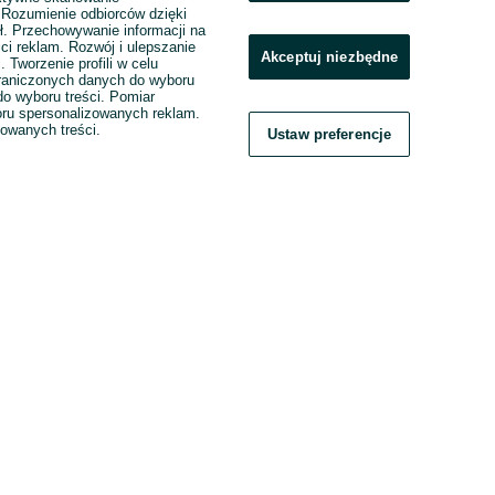
. Rozumienie odbiorców dzięki
ł. Przechowywanie informacji na
ci reklam. Rozwój i ulepszanie
Akceptuj niezbędne
. Tworzenie profili w celu
raniczonych danych do wyboru
o wyboru treści. Pomiar
boru spersonalizowanych reklam.
zowanych treści.
Ustaw preferencje