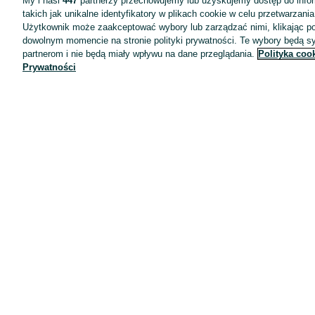
My i nasi
447
partnerzy przechowujemy lub uzyskujemy dostęp do infor
takich jak unikalne identyfikatory w plikach cookie w celu przetwarzan
Użytkownik może zaakceptować wybory lub zarządzać nimi, klikając po
dowolnym momencie na stronie polityki prywatności. Te wybory będą 
partnerom i nie będą miały wpływu na dane przeglądania.
Polityka coo
Prywatności
Aplikacje mobilne OLX.pl
Pomoc
Wyróżnione ogłoszenia
Oferta dla firm
Blog
Regulamin
Polityka prywatności
Reklama
Informacja o realizowanej strategii podatkowej