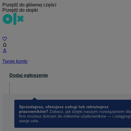
Przejdź do głównej części
Przejdź do stopki
Czat
Twoje konto
Dodaj ogłoszenie
Dla biznesu
opens in a new tab
Sprzedajesz, oferujesz usługi lub rekrutujesz
pracowników?
Zobacz, jak dzięki naszym rozwiązaniom dl
firm możesz dotrzeć do milionów użytkowników — i osiągną
swoje cele.