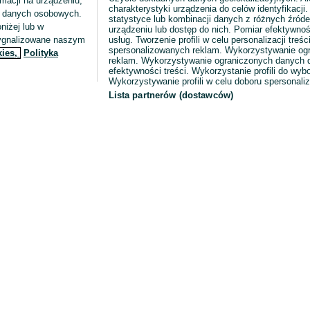
macji na urządzeniu,
charakterystyki urządzenia do celów identyfikacji
ia danych osobowych.
statystyce lub kombinacji danych z różnych źróde
niżej lub w
urządzeniu lub dostęp do nich. Pomiar efektywnoś
sygnalizowane naszym
usług. Tworzenie profili w celu personalizacji treści
spersonalizowanych reklam. Wykorzystywanie og
kies,
Polityka
reklam. Wykorzystywanie ograniczonych danych d
efektywności treści. Wykorzystanie profili do wy
Wykorzystywanie profili w celu doboru spersonali
Lista partnerów (dostawców)