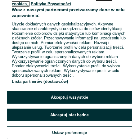
cookies,
Polityka Prywatności
Wraz z naszymi partnerami przetwarzamy dane w celu
To ogłoszenie nie jest już dostępne
zapewnienia:
Użycie dokładnych danych geolokalizacyjnych. Aktywne
skanowanie charakterystyki urządzenia do celów identyfikacji.
Rozumienie odbiorców dzięki statystyce lub kombinacji danych
Przejdź na stronę główną
z różnych źródeł. Przechowywanie informacji na urządzeniu lub
dostęp do nich. Pomiar efektywności reklam. Rozwój i
ulepszanie usług. Tworzenie profili w celu personalizacji treści.
Tworzenie profili w celu spersonalizowanych reklam.
Wykorzystywanie ograniczonych danych do wyboru reklam.
Wykorzystywanie ograniczonych danych do wyboru treści.
Pomiar efektywności treści. Wykorzystanie profili do wyboru
spersonalizowanych reklam. Wykorzystywanie profili w celu
doboru spersonalizowanych treści.
Lista partnerów (dostawców)
Akceptuj wszystkie
Akceptuj niezbędne
Ustaw preferencje