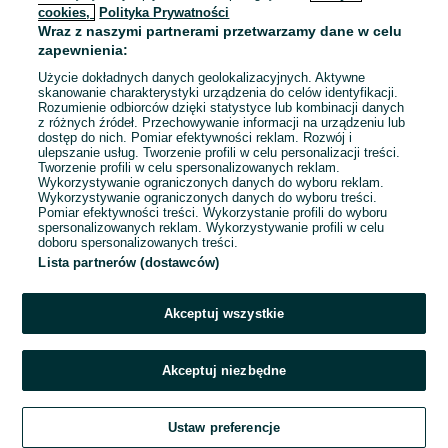
cookies,
Polityka Prywatności
Wraz z naszymi partnerami przetwarzamy dane w celu
To ogłoszenie nie jest już dostępne
zapewnienia:
Użycie dokładnych danych geolokalizacyjnych. Aktywne
skanowanie charakterystyki urządzenia do celów identyfikacji.
Rozumienie odbiorców dzięki statystyce lub kombinacji danych
Przejdź na stronę główną
z różnych źródeł. Przechowywanie informacji na urządzeniu lub
dostęp do nich. Pomiar efektywności reklam. Rozwój i
ulepszanie usług. Tworzenie profili w celu personalizacji treści.
Tworzenie profili w celu spersonalizowanych reklam.
Wykorzystywanie ograniczonych danych do wyboru reklam.
Wykorzystywanie ograniczonych danych do wyboru treści.
Pomiar efektywności treści. Wykorzystanie profili do wyboru
spersonalizowanych reklam. Wykorzystywanie profili w celu
doboru spersonalizowanych treści.
Lista partnerów (dostawców)
Akceptuj wszystkie
Akceptuj niezbędne
Ustaw preferencje