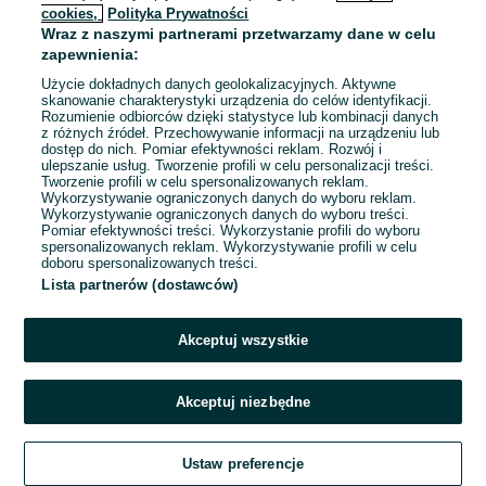
cookies,
Polityka Prywatności
Wraz z naszymi partnerami przetwarzamy dane w celu
To ogłoszenie nie jest już dostępne
zapewnienia:
Użycie dokładnych danych geolokalizacyjnych. Aktywne
skanowanie charakterystyki urządzenia do celów identyfikacji.
Rozumienie odbiorców dzięki statystyce lub kombinacji danych
Przejdź na stronę główną
z różnych źródeł. Przechowywanie informacji na urządzeniu lub
dostęp do nich. Pomiar efektywności reklam. Rozwój i
ulepszanie usług. Tworzenie profili w celu personalizacji treści.
Tworzenie profili w celu spersonalizowanych reklam.
Wykorzystywanie ograniczonych danych do wyboru reklam.
Wykorzystywanie ograniczonych danych do wyboru treści.
Pomiar efektywności treści. Wykorzystanie profili do wyboru
spersonalizowanych reklam. Wykorzystywanie profili w celu
doboru spersonalizowanych treści.
Lista partnerów (dostawców)
Akceptuj wszystkie
Akceptuj niezbędne
Ustaw preferencje