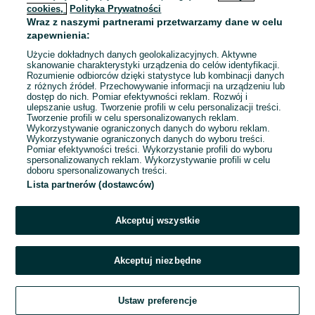
cookies,
Polityka Prywatności
Wraz z naszymi partnerami przetwarzamy dane w celu
To ogłoszenie nie jest już dostępne
zapewnienia:
Użycie dokładnych danych geolokalizacyjnych. Aktywne
skanowanie charakterystyki urządzenia do celów identyfikacji.
Rozumienie odbiorców dzięki statystyce lub kombinacji danych
Przejdź na stronę główną
z różnych źródeł. Przechowywanie informacji na urządzeniu lub
dostęp do nich. Pomiar efektywności reklam. Rozwój i
ulepszanie usług. Tworzenie profili w celu personalizacji treści.
Tworzenie profili w celu spersonalizowanych reklam.
Wykorzystywanie ograniczonych danych do wyboru reklam.
Wykorzystywanie ograniczonych danych do wyboru treści.
Pomiar efektywności treści. Wykorzystanie profili do wyboru
spersonalizowanych reklam. Wykorzystywanie profili w celu
doboru spersonalizowanych treści.
Lista partnerów (dostawców)
Akceptuj wszystkie
Akceptuj niezbędne
Ustaw preferencje