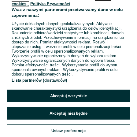
cookies,
Polityka Prywatności
Wraz z naszymi partnerami przetwarzamy dane w celu
To ogłoszenie nie jest już dostępne
zapewnienia:
Użycie dokładnych danych geolokalizacyjnych. Aktywne
skanowanie charakterystyki urządzenia do celów identyfikacji.
Rozumienie odbiorców dzięki statystyce lub kombinacji danych
Przejdź na stronę główną
z różnych źródeł. Przechowywanie informacji na urządzeniu lub
dostęp do nich. Pomiar efektywności reklam. Rozwój i
ulepszanie usług. Tworzenie profili w celu personalizacji treści.
Tworzenie profili w celu spersonalizowanych reklam.
Wykorzystywanie ograniczonych danych do wyboru reklam.
Wykorzystywanie ograniczonych danych do wyboru treści.
Pomiar efektywności treści. Wykorzystanie profili do wyboru
spersonalizowanych reklam. Wykorzystywanie profili w celu
doboru spersonalizowanych treści.
Lista partnerów (dostawców)
Akceptuj wszystkie
Akceptuj niezbędne
Ustaw preferencje