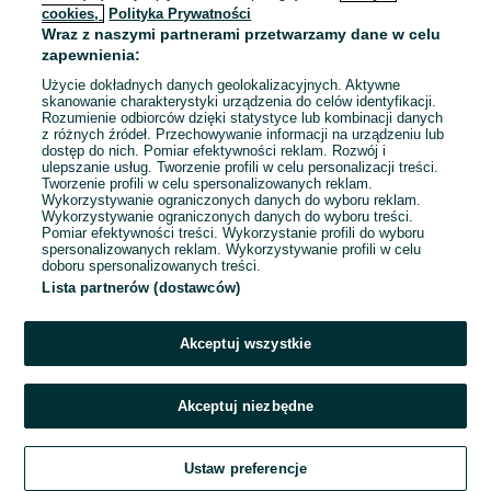
cookies,
Polityka Prywatności
Wraz z naszymi partnerami przetwarzamy dane w celu
To ogłoszenie nie jest już dostępne
zapewnienia:
Użycie dokładnych danych geolokalizacyjnych. Aktywne
skanowanie charakterystyki urządzenia do celów identyfikacji.
Rozumienie odbiorców dzięki statystyce lub kombinacji danych
Przejdź na stronę główną
z różnych źródeł. Przechowywanie informacji na urządzeniu lub
dostęp do nich. Pomiar efektywności reklam. Rozwój i
ulepszanie usług. Tworzenie profili w celu personalizacji treści.
Tworzenie profili w celu spersonalizowanych reklam.
Wykorzystywanie ograniczonych danych do wyboru reklam.
Wykorzystywanie ograniczonych danych do wyboru treści.
Pomiar efektywności treści. Wykorzystanie profili do wyboru
spersonalizowanych reklam. Wykorzystywanie profili w celu
doboru spersonalizowanych treści.
Lista partnerów (dostawców)
Akceptuj wszystkie
Akceptuj niezbędne
Ustaw preferencje