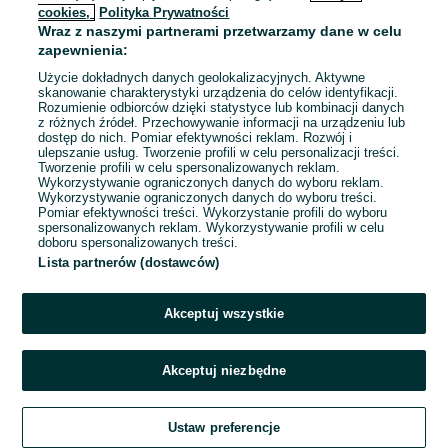
cookies,
Polityka Prywatności
Wraz z naszymi partnerami przetwarzamy dane w celu
To ogłoszenie nie jest już dostępne
zapewnienia:
Użycie dokładnych danych geolokalizacyjnych. Aktywne
skanowanie charakterystyki urządzenia do celów identyfikacji.
Rozumienie odbiorców dzięki statystyce lub kombinacji danych
Przejdź na stronę główną
z różnych źródeł. Przechowywanie informacji na urządzeniu lub
dostęp do nich. Pomiar efektywności reklam. Rozwój i
ulepszanie usług. Tworzenie profili w celu personalizacji treści.
Tworzenie profili w celu spersonalizowanych reklam.
Wykorzystywanie ograniczonych danych do wyboru reklam.
Wykorzystywanie ograniczonych danych do wyboru treści.
Pomiar efektywności treści. Wykorzystanie profili do wyboru
spersonalizowanych reklam. Wykorzystywanie profili w celu
doboru spersonalizowanych treści.
Lista partnerów (dostawców)
Akceptuj wszystkie
Akceptuj niezbędne
Ustaw preferencje