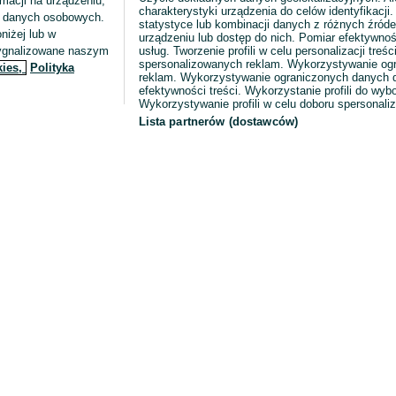
macji na urządzeniu,
charakterystyki urządzenia do celów identyfikacji
ia danych osobowych.
statystyce lub kombinacji danych z różnych źróde
niżej lub w
urządzeniu lub dostęp do nich. Pomiar efektywnoś
sygnalizowane naszym
usług. Tworzenie profili w celu personalizacji treści
spersonalizowanych reklam. Wykorzystywanie og
kies,
Polityka
reklam. Wykorzystywanie ograniczonych danych d
efektywności treści. Wykorzystanie profili do wy
Wykorzystywanie profili w celu doboru spersonali
Lista partnerów (dostawców)