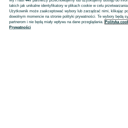
My i nasi
447
partnerzy przechowujemy lub uzyskujemy dostęp do infor
takich jak unikalne identyfikatory w plikach cookie w celu przetwarzan
Użytkownik może zaakceptować wybory lub zarządzać nimi, klikając po
dowolnym momencie na stronie polityki prywatności. Te wybory będą 
partnerom i nie będą miały wpływu na dane przeglądania.
Polityka coo
Prywatności
Aplikacje mobilne OLX.pl
Pomoc
Wyróżnione ogłoszenia
Oferta dla firm
Blog
Regulamin
Polityka prywatności
Reklama
Informacja o realizowanej strategii podatkowej