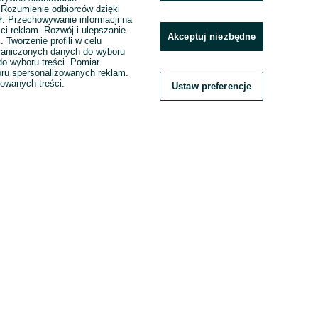
. Rozumienie odbiorców dzięki
ł. Przechowywanie informacji na
ci reklam. Rozwój i ulepszanie
Akceptuj niezbędne
. Tworzenie profili w celu
raniczonych danych do wyboru
o wyboru treści. Pomiar
boru spersonalizowanych reklam.
zowanych treści.
Ustaw preferencje