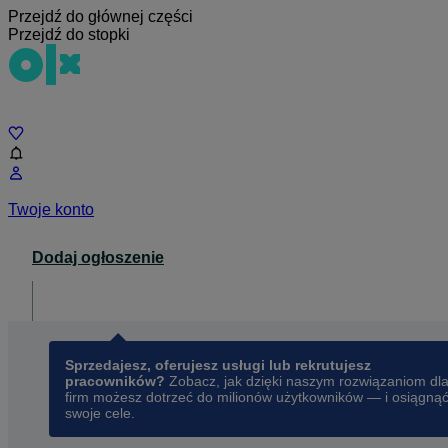
Przejdź do głównej części
Przejdź do stopki
Czat
Twoje konto
Dodaj ogłoszenie
Dla biznesu
opens in a new tab
Sprzedajesz, oferujesz usługi lub rekrutujesz
pracowników?
Zobacz, jak dzięki naszym rozwiązaniom dl
firm możesz dotrzeć do milionów użytkowników — i osiągną
swoje cele.