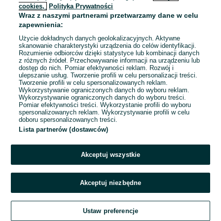
cookies,
Polityka Prywatności
Wraz z naszymi partnerami przetwarzamy dane w celu
To ogłoszenie nie jest już dostępne
zapewnienia:
Użycie dokładnych danych geolokalizacyjnych. Aktywne
skanowanie charakterystyki urządzenia do celów identyfikacji.
Rozumienie odbiorców dzięki statystyce lub kombinacji danych
Przejdź na stronę główną
z różnych źródeł. Przechowywanie informacji na urządzeniu lub
dostęp do nich. Pomiar efektywności reklam. Rozwój i
ulepszanie usług. Tworzenie profili w celu personalizacji treści.
Tworzenie profili w celu spersonalizowanych reklam.
Wykorzystywanie ograniczonych danych do wyboru reklam.
Wykorzystywanie ograniczonych danych do wyboru treści.
Pomiar efektywności treści. Wykorzystanie profili do wyboru
spersonalizowanych reklam. Wykorzystywanie profili w celu
doboru spersonalizowanych treści.
Lista partnerów (dostawców)
Akceptuj wszystkie
Akceptuj niezbędne
Ustaw preferencje