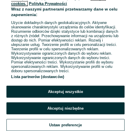
cookies,
Polityka Prywatności
Wraz z naszymi partnerami przetwarzamy dane w celu
To ogłoszenie nie jest już dostępne
zapewnienia:
Użycie dokładnych danych geolokalizacyjnych. Aktywne
skanowanie charakterystyki urządzenia do celów identyfikacji.
Rozumienie odbiorców dzięki statystyce lub kombinacji danych
Przejdź na stronę główną
z różnych źródeł. Przechowywanie informacji na urządzeniu lub
dostęp do nich. Pomiar efektywności reklam. Rozwój i
ulepszanie usług. Tworzenie profili w celu personalizacji treści.
Tworzenie profili w celu spersonalizowanych reklam.
Wykorzystywanie ograniczonych danych do wyboru reklam.
Wykorzystywanie ograniczonych danych do wyboru treści.
Pomiar efektywności treści. Wykorzystanie profili do wyboru
spersonalizowanych reklam. Wykorzystywanie profili w celu
doboru spersonalizowanych treści.
Lista partnerów (dostawców)
Akceptuj wszystkie
Akceptuj niezbędne
Ustaw preferencje