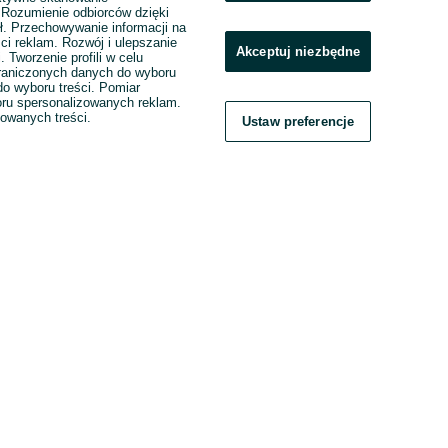
. Rozumienie odbiorców dzięki
ł. Przechowywanie informacji na
ci reklam. Rozwój i ulepszanie
Akceptuj niezbędne
. Tworzenie profili w celu
raniczonych danych do wyboru
o wyboru treści. Pomiar
boru spersonalizowanych reklam.
zowanych treści.
Ustaw preferencje