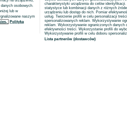
macji na urządzeniu,
charakterystyki urządzenia do celów identyfikacji
ia danych osobowych.
statystyce lub kombinacji danych z różnych źróde
niżej lub w
urządzeniu lub dostęp do nich. Pomiar efektywnoś
sygnalizowane naszym
usług. Tworzenie profili w celu personalizacji treści
spersonalizowanych reklam. Wykorzystywanie og
kies,
Polityka
reklam. Wykorzystywanie ograniczonych danych d
efektywności treści. Wykorzystanie profili do wy
Wykorzystywanie profili w celu doboru spersonali
Lista partnerów (dostawców)