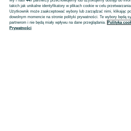
My i nasi
447
partnerzy przechowujemy lub uzyskujemy dostęp do infor
takich jak unikalne identyfikatory w plikach cookie w celu przetwarzan
Użytkownik może zaakceptować wybory lub zarządzać nimi, klikając po
dowolnym momencie na stronie polityki prywatności. Te wybory będą 
partnerom i nie będą miały wpływu na dane przeglądania.
Polityka coo
Prywatności
Aplikacje mobilne OLX.pl
Pomoc
Wyróżnione ogłoszenia
Oferta dla firm
Blog
Regulamin
Polityka prywatności
Reklama
Informacja o realizowanej strategii podatkowej