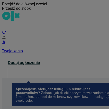
Przejdź do głównej części
Przejdź do stopki
Czat
Twoje konto
Dodaj ogłoszenie
Dla biznesu
opens in a new tab
Sprzedajesz, oferujesz usługi lub rekrutujesz
pracowników?
Zobacz, jak dzięki naszym rozwiązaniom dl
firm możesz dotrzeć do milionów użytkowników — i osiągną
swoje cele.