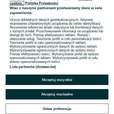
cookies,
Polityka Prywatności
Wraz z naszymi partnerami przetwarzamy dane w celu
To ogłoszenie nie jest już dostępne
zapewnienia:
Użycie dokładnych danych geolokalizacyjnych. Aktywne
skanowanie charakterystyki urządzenia do celów identyfikacji.
Rozumienie odbiorców dzięki statystyce lub kombinacji danych
Przejdź na stronę główną
z różnych źródeł. Przechowywanie informacji na urządzeniu lub
dostęp do nich. Pomiar efektywności reklam. Rozwój i
ulepszanie usług. Tworzenie profili w celu personalizacji treści.
Tworzenie profili w celu spersonalizowanych reklam.
Wykorzystywanie ograniczonych danych do wyboru reklam.
Wykorzystywanie ograniczonych danych do wyboru treści.
Pomiar efektywności treści. Wykorzystanie profili do wyboru
spersonalizowanych reklam. Wykorzystywanie profili w celu
doboru spersonalizowanych treści.
Lista partnerów (dostawców)
Akceptuj wszystkie
Akceptuj niezbędne
Ustaw preferencje