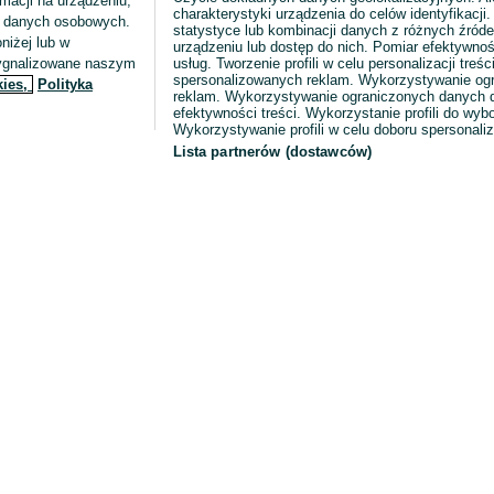
macji na urządzeniu,
charakterystyki urządzenia do celów identyfikacji
ia danych osobowych.
statystyce lub kombinacji danych z różnych źróde
niżej lub w
urządzeniu lub dostęp do nich. Pomiar efektywnoś
sygnalizowane naszym
usług. Tworzenie profili w celu personalizacji treści
spersonalizowanych reklam. Wykorzystywanie og
kies,
Polityka
reklam. Wykorzystywanie ograniczonych danych d
efektywności treści. Wykorzystanie profili do wy
Wykorzystywanie profili w celu doboru spersonali
Lista partnerów (dostawców)