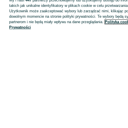
My i nasi
447
partnerzy przechowujemy lub uzyskujemy dostęp do infor
takich jak unikalne identyfikatory w plikach cookie w celu przetwarzan
Użytkownik może zaakceptować wybory lub zarządzać nimi, klikając po
dowolnym momencie na stronie polityki prywatności. Te wybory będą 
partnerom i nie będą miały wpływu na dane przeglądania.
Polityka coo
Prywatności
Aplikacje mobilne OLX.pl
Pomoc
Wyróżnione ogłoszenia
Oferta dla firm
Blog
Regulamin
Polityka prywatności
Reklama
Informacja o realizowanej strategii podatkowej