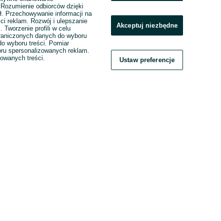
. Rozumienie odbiorców dzięki
ł. Przechowywanie informacji na
ci reklam. Rozwój i ulepszanie
Akceptuj niezbędne
. Tworzenie profili w celu
raniczonych danych do wyboru
o wyboru treści. Pomiar
boru spersonalizowanych reklam.
zowanych treści.
Ustaw preferencje