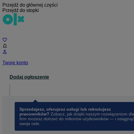
Przejdź do głównej części
Przejdź do stopki
Czat
Twoje konto
Dodaj ogłoszenie
Dla biznesu
opens in a new tab
Sprzedajesz, oferujesz usługi lub rekrutujesz
pracowników?
Zobacz, jak dzięki naszym rozwiązaniom dl
firm możesz dotrzeć do milionów użytkowników — i osiągną
swoje cele.