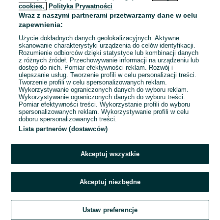
cookies,
Polityka Prywatności
Wraz z naszymi partnerami przetwarzamy dane w celu
To ogłoszenie nie jest już dostępne
zapewnienia:
Użycie dokładnych danych geolokalizacyjnych. Aktywne
skanowanie charakterystyki urządzenia do celów identyfikacji.
Rozumienie odbiorców dzięki statystyce lub kombinacji danych
Przejdź na stronę główną
z różnych źródeł. Przechowywanie informacji na urządzeniu lub
dostęp do nich. Pomiar efektywności reklam. Rozwój i
ulepszanie usług. Tworzenie profili w celu personalizacji treści.
Tworzenie profili w celu spersonalizowanych reklam.
Wykorzystywanie ograniczonych danych do wyboru reklam.
Wykorzystywanie ograniczonych danych do wyboru treści.
Pomiar efektywności treści. Wykorzystanie profili do wyboru
spersonalizowanych reklam. Wykorzystywanie profili w celu
doboru spersonalizowanych treści.
Lista partnerów (dostawców)
Akceptuj wszystkie
Akceptuj niezbędne
Ustaw preferencje