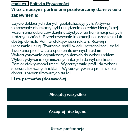
cookies,
Polityka Prywatności
Wraz z naszymi partnerami przetwarzamy dane w celu
To ogłoszenie nie jest już dostępne
zapewnienia:
Użycie dokładnych danych geolokalizacyjnych. Aktywne
skanowanie charakterystyki urządzenia do celów identyfikacji.
Rozumienie odbiorców dzięki statystyce lub kombinacji danych
Przejdź na stronę główną
z różnych źródeł. Przechowywanie informacji na urządzeniu lub
dostęp do nich. Pomiar efektywności reklam. Rozwój i
ulepszanie usług. Tworzenie profili w celu personalizacji treści.
Tworzenie profili w celu spersonalizowanych reklam.
Wykorzystywanie ograniczonych danych do wyboru reklam.
Wykorzystywanie ograniczonych danych do wyboru treści.
Pomiar efektywności treści. Wykorzystanie profili do wyboru
spersonalizowanych reklam. Wykorzystywanie profili w celu
doboru spersonalizowanych treści.
Lista partnerów (dostawców)
Akceptuj wszystkie
Akceptuj niezbędne
Ustaw preferencje