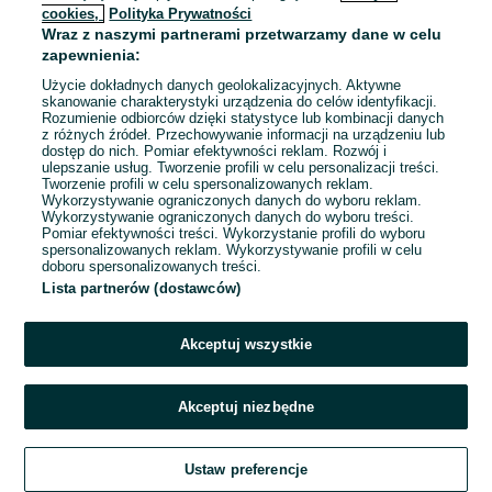
cookies,
Polityka Prywatności
Wraz z naszymi partnerami przetwarzamy dane w celu
To ogłoszenie nie jest już dostępne
zapewnienia:
Użycie dokładnych danych geolokalizacyjnych. Aktywne
skanowanie charakterystyki urządzenia do celów identyfikacji.
Rozumienie odbiorców dzięki statystyce lub kombinacji danych
Przejdź na stronę główną
z różnych źródeł. Przechowywanie informacji na urządzeniu lub
dostęp do nich. Pomiar efektywności reklam. Rozwój i
ulepszanie usług. Tworzenie profili w celu personalizacji treści.
Tworzenie profili w celu spersonalizowanych reklam.
Wykorzystywanie ograniczonych danych do wyboru reklam.
Wykorzystywanie ograniczonych danych do wyboru treści.
Pomiar efektywności treści. Wykorzystanie profili do wyboru
spersonalizowanych reklam. Wykorzystywanie profili w celu
doboru spersonalizowanych treści.
Lista partnerów (dostawców)
Akceptuj wszystkie
Akceptuj niezbędne
Ustaw preferencje