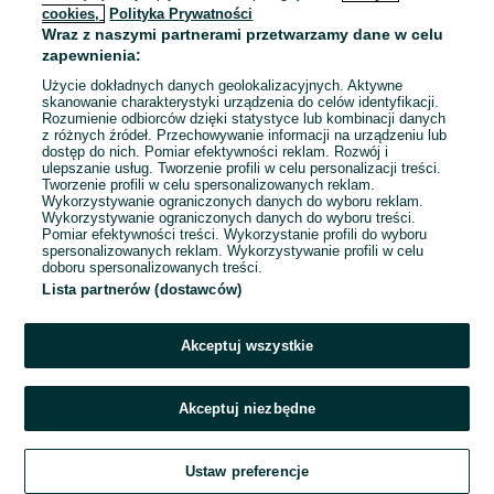
cookies,
Polityka Prywatności
Wraz z naszymi partnerami przetwarzamy dane w celu
To ogłoszenie nie jest już dostępne
zapewnienia:
Użycie dokładnych danych geolokalizacyjnych. Aktywne
skanowanie charakterystyki urządzenia do celów identyfikacji.
Rozumienie odbiorców dzięki statystyce lub kombinacji danych
Przejdź na stronę główną
z różnych źródeł. Przechowywanie informacji na urządzeniu lub
dostęp do nich. Pomiar efektywności reklam. Rozwój i
ulepszanie usług. Tworzenie profili w celu personalizacji treści.
Tworzenie profili w celu spersonalizowanych reklam.
Wykorzystywanie ograniczonych danych do wyboru reklam.
Wykorzystywanie ograniczonych danych do wyboru treści.
Pomiar efektywności treści. Wykorzystanie profili do wyboru
spersonalizowanych reklam. Wykorzystywanie profili w celu
doboru spersonalizowanych treści.
Lista partnerów (dostawców)
Akceptuj wszystkie
Akceptuj niezbędne
Ustaw preferencje