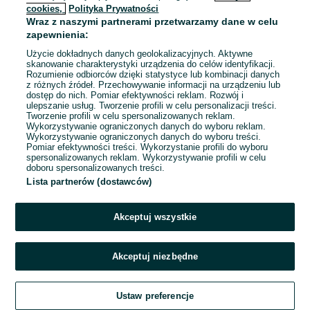
cookies,
Polityka Prywatności
Wraz z naszymi partnerami przetwarzamy dane w celu
To ogłoszenie nie jest już dostępne
zapewnienia:
Użycie dokładnych danych geolokalizacyjnych. Aktywne
skanowanie charakterystyki urządzenia do celów identyfikacji.
Rozumienie odbiorców dzięki statystyce lub kombinacji danych
Przejdź na stronę główną
z różnych źródeł. Przechowywanie informacji na urządzeniu lub
dostęp do nich. Pomiar efektywności reklam. Rozwój i
ulepszanie usług. Tworzenie profili w celu personalizacji treści.
Tworzenie profili w celu spersonalizowanych reklam.
Wykorzystywanie ograniczonych danych do wyboru reklam.
Wykorzystywanie ograniczonych danych do wyboru treści.
Pomiar efektywności treści. Wykorzystanie profili do wyboru
spersonalizowanych reklam. Wykorzystywanie profili w celu
doboru spersonalizowanych treści.
Lista partnerów (dostawców)
Akceptuj wszystkie
Akceptuj niezbędne
Ustaw preferencje