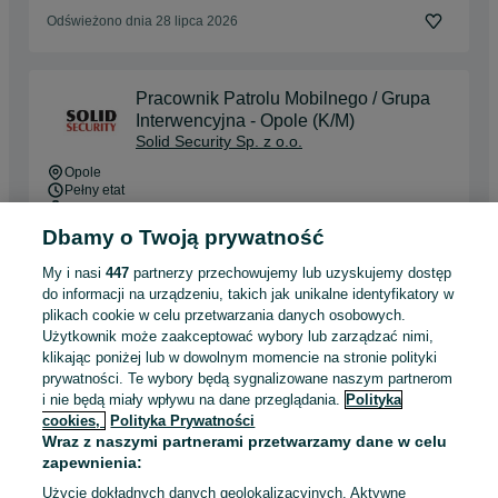
Odświeżono dnia 28 lipca 2026
Pracownik Patrolu Mobilnego / Grupa
Interwencyjna - Opole (K/M)
Solid Security Sp. z o.o.
Opole
Pełny etat
Umowa o pracę, Umowa zlecenie
Dbamy o Twoją prywatność
Doświadczenie nie jest wymagane
Miejsce pracy: W siedzibie firmy
My i nasi
447
partnerzy przechowujemy lub uzyskujemy dostęp
do informacji na urządzeniu, takich jak unikalne identyfikatory w
plikach cookie w celu przetwarzania danych osobowych.
Odświeżono dnia 23 lipca 2026
Użytkownik może zaakceptować wybory lub zarządzać nimi,
klikając poniżej lub w dowolnym momencie na stronie polityki
prywatności. Te wybory będą sygnalizowane naszym partnerom
Handlowiec bez doświadczenia - Pewna
i nie będą miały wpływu na dane przeglądania.
Polityka
Podstawa+ Wysokie prowizje+ Auto
cookies,
Polityka Prywatności
Wraz z naszymi partnerami przetwarzamy dane w celu
6 800 - 19 000 zł / mies. brutto
zapewnienia:
Opole
Pełny etat
Użycie dokładnych danych geolokalizacyjnych. Aktywne