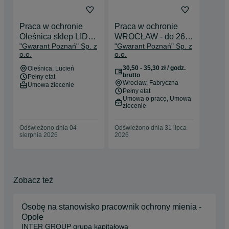
Praca w ochronie
Praca w ochronie
Oleśnica sklep LIDL -
WROCŁAW - do 26 zł
"Gwarant Poznań" Sp. z
"Gwarant Poznań" Sp. z
do 26 zł netto
netto
o.o.
o.o.
30,50 - 35,30 zł / godz.
Oleśnica
, Lucień
brutto
Pełny etat
Wrocław
, Fabryczna
Umowa zlecenie
Pełny etat
Umowa o pracę, Umowa
zlecenie
Odświeżono dnia 04
Odświeżono dnia 31 lipca
sierpnia 2026
2026
Zobacz też
Osobę na stanowisko pracownik ochrony mienia -
Opole
INTER GROUP grupa kapitałowa