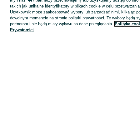
My i nasi
447
partnerzy przechowujemy lub uzyskujemy dostęp do infor
takich jak unikalne identyfikatory w plikach cookie w celu przetwarzan
Użytkownik może zaakceptować wybory lub zarządzać nimi, klikając po
dowolnym momencie na stronie polityki prywatności. Te wybory będą 
partnerom i nie będą miały wpływu na dane przeglądania.
Polityka coo
Prywatności
Aplikacje mobilne OLX.pl
Pomoc
Wyróżnione ogłoszenia
Oferta dla firm
Blog
Regulamin
Polityka prywatności
Reklama
Informacja o realizowanej strategii podatkowej