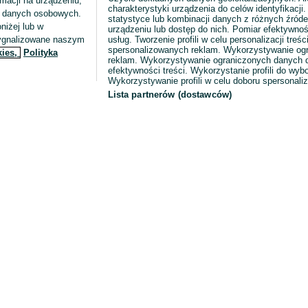
macji na urządzeniu,
charakterystyki urządzenia do celów identyfikacji
ia danych osobowych.
statystyce lub kombinacji danych z różnych źróde
niżej lub w
urządzeniu lub dostęp do nich. Pomiar efektywnoś
sygnalizowane naszym
usług. Tworzenie profili w celu personalizacji treści
spersonalizowanych reklam. Wykorzystywanie og
kies,
Polityka
reklam. Wykorzystywanie ograniczonych danych d
efektywności treści. Wykorzystanie profili do wy
Wykorzystywanie profili w celu doboru spersonali
Lista partnerów (dostawców)