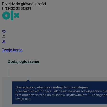
Przejdź do głównej części
Przejdź do stopki
Czat
Twoje konto
Dodaj ogłoszenie
Dla biznesu
opens in a new tab
Sprzedajesz, oferujesz usługi lub rekrutujesz
pracowników?
Zobacz, jak dzięki naszym rozwiązaniom dl
firm możesz dotrzeć do milionów użytkowników — i osiągną
swoje cele.