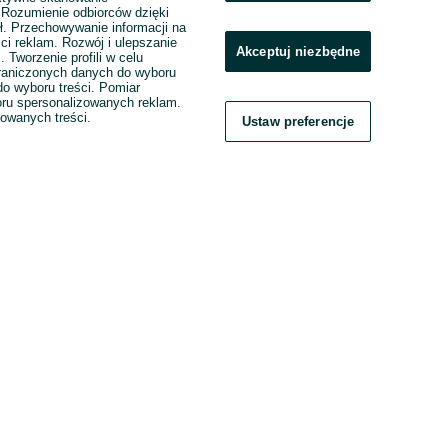
. Rozumienie odbiorców dzięki
ł. Przechowywanie informacji na
ci reklam. Rozwój i ulepszanie
Akceptuj niezbędne
. Tworzenie profili w celu
raniczonych danych do wyboru
o wyboru treści. Pomiar
boru spersonalizowanych reklam.
zowanych treści.
Ustaw preferencje