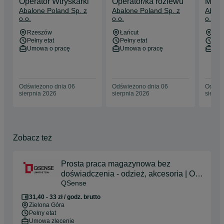
Operator Wtryskarki
Operator/ka rozlewu
Maga
Abalone Poland Sp. z
Abalone Poland Sp. z
Abalo
o.o.
o.o.
o.o.
Rzeszów
Łańcut
Łań
Pełny etat
Pełny etat
Pełn
Umowa o pracę
Umowa o pracę
Umo
Odświeżono dnia 06
Odświeżono dnia 06
Odświe
sierpnia 2026
sierpnia 2026
sierpn
Zobacz też
Prosta praca magazynowa bez
doświadczenia - odzież, akcesoria | Od
QSense
zaraz | Nowy Kisielin
31,40 - 33 zł / godz. brutto
Zielona Góra
Pełny etat
Umowa zlecenie