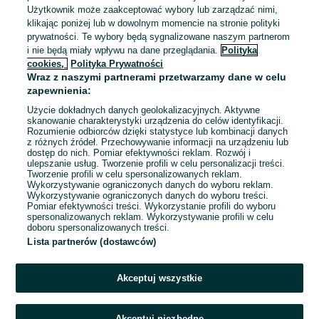
Użytkownik może zaakceptować wybory lub zarządzać nimi,
stawka godzinowa + możliwość akordu, od zaraz |
klikając poniżej lub w dowolnym momencie na stronie polityki
Zielona Góra i okolice | РОБОТА НА УТЕПЛЕННІ
40 - 70 zł / godz. brutto
prywatności. Te wybory będą sygnalizowane naszym partnerom
ФАСАДІВ
Zielona Góra
i nie będą miały wpływu na dane przeglądania.
Polityka
Pełny etat
cookies,
Polityka Prywatności
Umowa o pracę, Praktyka / staż, Umowa zlecenie
Wraz z naszymi partnerami przetwarzamy dane w celu
Odpowiednie doświadczenie zawodowe
zapewnienia:
Dyspozycyjność: Elastyczny czas pracy
Użycie dokładnych danych geolokalizacyjnych. Aktywne
Miejsce pracy: Częste podróże służbowe
skanowanie charakterystyki urządzenia do celów identyfikacji.
Rozumienie odbiorców dzięki statystyce lub kombinacji danych
Pracownicy z Ukrainy: 🇺🇦 Запрошуємо людей з України
z różnych źródeł. Przechowywanie informacji na urządzeniu lub
(Zapraszamy pracowników z Ukrainy), 🇺🇦 Польська мова
dostęp do nich. Pomiar efektywności reklam. Rozwój i
не обов'язкова (Jęz. polski niewymagany)
ulepszanie usług. Tworzenie profili w celu personalizacji treści.
Tworzenie profili w celu spersonalizowanych reklam.
Wykorzystywanie ograniczonych danych do wyboru reklam.
Odświeżono dnia 07 sierpnia 2026
Wykorzystywanie ograniczonych danych do wyboru treści.
Pomiar efektywności treści. Wykorzystanie profili do wyboru
spersonalizowanych reklam. Wykorzystywanie profili w celu
doboru spersonalizowanych treści.
Lista partnerów (dostawców)
Strona główna
Praca
Prace magazynowe
Prace magazynowe -
Lubuskie
Prace magazynowe - Zielona Góra
Akceptuj wszystkie
KATEGORIA
Akceptuj niezbędne