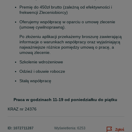
Premię do 450zł brutto (zależną od efektywności i 
frekwencji Zleceniobiorcy)
Oferujemy współpracę w oparciu o umowę zlecenie 
(umowę cywilnoprawną). 
Po złożeniu aplikacji przekażemy broszurę zawierającą 
informacje o warunkach współpracy oraz wyjaśniającą 
najważniejsze różnice pomiędzy umową o pracę, a 
umową zlecenie.
Szkolenie wdrożeniowe
Odzież i obuwie robocze
Stałą współpracę
     Praca w godzinach 11-19 od poniedziałku do piątku
KRAZ nr 24376
ID:
1072711287
Wyświetlenia: 6253
Zgłoś