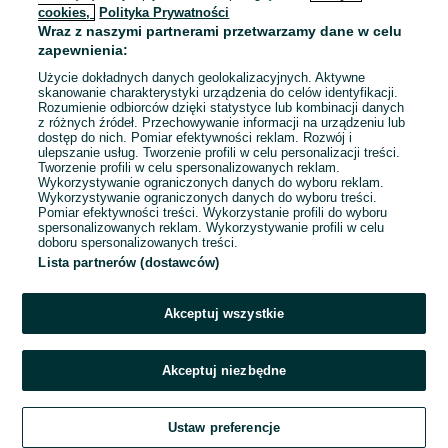
cookies,
Polityka Prywatności
Wraz z naszymi partnerami przetwarzamy dane w celu
To ogłoszenie nie jest już dostępne
zapewnienia:
Użycie dokładnych danych geolokalizacyjnych. Aktywne
skanowanie charakterystyki urządzenia do celów identyfikacji.
Rozumienie odbiorców dzięki statystyce lub kombinacji danych
Przejdź na stronę główną
z różnych źródeł. Przechowywanie informacji na urządzeniu lub
dostęp do nich. Pomiar efektywności reklam. Rozwój i
ulepszanie usług. Tworzenie profili w celu personalizacji treści.
Tworzenie profili w celu spersonalizowanych reklam.
Wykorzystywanie ograniczonych danych do wyboru reklam.
Wykorzystywanie ograniczonych danych do wyboru treści.
Pomiar efektywności treści. Wykorzystanie profili do wyboru
spersonalizowanych reklam. Wykorzystywanie profili w celu
doboru spersonalizowanych treści.
Lista partnerów (dostawców)
Akceptuj wszystkie
Akceptuj niezbędne
Ustaw preferencje