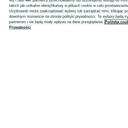
My i nasi
447
partnerzy przechowujemy lub uzyskujemy dostęp do infor
takich jak unikalne identyfikatory w plikach cookie w celu przetwarzan
Użytkownik może zaakceptować wybory lub zarządzać nimi, klikając po
dowolnym momencie na stronie polityki prywatności. Te wybory będą 
partnerom i nie będą miały wpływu na dane przeglądania.
Polityka coo
Prywatności
Aplikacje mobilne OLX.pl
Pomoc
Wyróżnione ogłoszenia
Oferta dla firm
Blog
Regulamin
Polityka prywatności
Reklama
Informacja o realizowanej strategii podatkowej