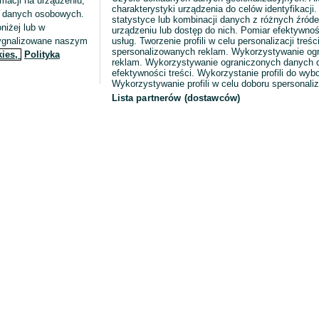
macji na urządzeniu,
charakterystyki urządzenia do celów identyfikacji
ia danych osobowych.
statystyce lub kombinacji danych z różnych źróde
niżej lub w
urządzeniu lub dostęp do nich. Pomiar efektywnoś
sygnalizowane naszym
usług. Tworzenie profili w celu personalizacji treści
spersonalizowanych reklam. Wykorzystywanie og
kies,
Polityka
reklam. Wykorzystywanie ograniczonych danych d
efektywności treści. Wykorzystanie profili do wy
Wykorzystywanie profili w celu doboru spersonali
Lista partnerów (dostawców)