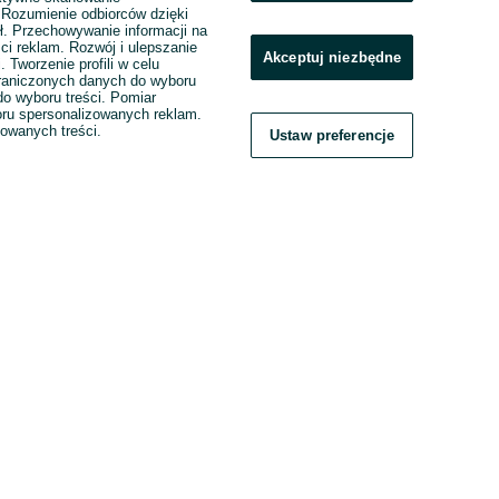
. Rozumienie odbiorców dzięki
ł. Przechowywanie informacji na
ci reklam. Rozwój i ulepszanie
Akceptuj niezbędne
. Tworzenie profili w celu
raniczonych danych do wyboru
o wyboru treści. Pomiar
boru spersonalizowanych reklam.
zowanych treści.
Ustaw preferencje