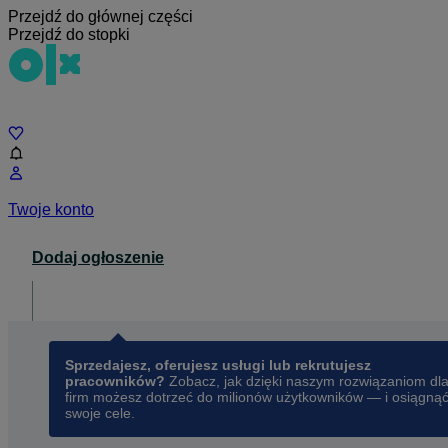
Przejdź do głównej części
Przejdź do stopki
Czat
Twoje konto
Dodaj ogłoszenie
Dla biznesu
opens in a new tab
Sprzedajesz, oferujesz usługi lub rekrutujesz
pracowników?
Zobacz, jak dzięki naszym rozwiązaniom dl
firm możesz dotrzeć do milionów użytkowników — i osiągną
swoje cele.