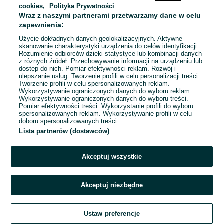
cookies,
Polityka Prywatności
Wraz z naszymi partnerami przetwarzamy dane w celu
To ogłoszenie nie jest już dostępne
zapewnienia:
Użycie dokładnych danych geolokalizacyjnych. Aktywne
skanowanie charakterystyki urządzenia do celów identyfikacji.
Rozumienie odbiorców dzięki statystyce lub kombinacji danych
Przejdź na stronę główną
z różnych źródeł. Przechowywanie informacji na urządzeniu lub
dostęp do nich. Pomiar efektywności reklam. Rozwój i
ulepszanie usług. Tworzenie profili w celu personalizacji treści.
Tworzenie profili w celu spersonalizowanych reklam.
Wykorzystywanie ograniczonych danych do wyboru reklam.
Wykorzystywanie ograniczonych danych do wyboru treści.
Pomiar efektywności treści. Wykorzystanie profili do wyboru
spersonalizowanych reklam. Wykorzystywanie profili w celu
doboru spersonalizowanych treści.
Lista partnerów (dostawców)
Akceptuj wszystkie
Akceptuj niezbędne
Ustaw preferencje