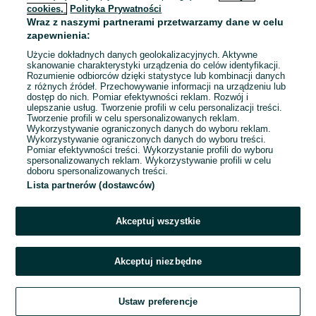
cookies,
Polityka Prywatności
Wraz z naszymi partnerami przetwarzamy dane w celu
To ogłoszenie nie jest już dostępne
zapewnienia:
Użycie dokładnych danych geolokalizacyjnych. Aktywne
skanowanie charakterystyki urządzenia do celów identyfikacji.
Rozumienie odbiorców dzięki statystyce lub kombinacji danych
Przejdź na stronę główną
z różnych źródeł. Przechowywanie informacji na urządzeniu lub
dostęp do nich. Pomiar efektywności reklam. Rozwój i
ulepszanie usług. Tworzenie profili w celu personalizacji treści.
Tworzenie profili w celu spersonalizowanych reklam.
Wykorzystywanie ograniczonych danych do wyboru reklam.
Wykorzystywanie ograniczonych danych do wyboru treści.
Pomiar efektywności treści. Wykorzystanie profili do wyboru
spersonalizowanych reklam. Wykorzystywanie profili w celu
doboru spersonalizowanych treści.
Lista partnerów (dostawców)
Akceptuj wszystkie
Akceptuj niezbędne
Ustaw preferencje