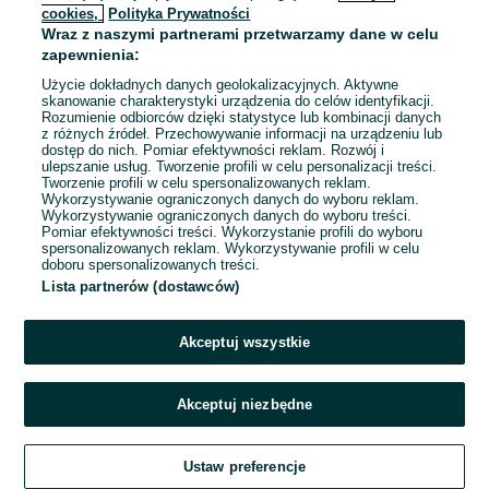
cookies,
Polityka Prywatności
Wraz z naszymi partnerami przetwarzamy dane w celu
To ogłoszenie nie jest już dostępne
zapewnienia:
Użycie dokładnych danych geolokalizacyjnych. Aktywne
skanowanie charakterystyki urządzenia do celów identyfikacji.
Rozumienie odbiorców dzięki statystyce lub kombinacji danych
Przejdź na stronę główną
z różnych źródeł. Przechowywanie informacji na urządzeniu lub
dostęp do nich. Pomiar efektywności reklam. Rozwój i
ulepszanie usług. Tworzenie profili w celu personalizacji treści.
Tworzenie profili w celu spersonalizowanych reklam.
Wykorzystywanie ograniczonych danych do wyboru reklam.
Wykorzystywanie ograniczonych danych do wyboru treści.
Pomiar efektywności treści. Wykorzystanie profili do wyboru
spersonalizowanych reklam. Wykorzystywanie profili w celu
doboru spersonalizowanych treści.
Lista partnerów (dostawców)
Akceptuj wszystkie
Akceptuj niezbędne
Ustaw preferencje