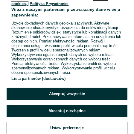
cookies,
Polityka Prywatności
Wraz z naszymi partnerami przetwarzamy dane w celu
To ogłoszenie nie jest już dostępne
zapewnienia:
Użycie dokładnych danych geolokalizacyjnych. Aktywne
skanowanie charakterystyki urządzenia do celów identyfikacji.
Rozumienie odbiorców dzięki statystyce lub kombinacji danych
Przejdź na stronę główną
z różnych źródeł. Przechowywanie informacji na urządzeniu lub
dostęp do nich. Pomiar efektywności reklam. Rozwój i
ulepszanie usług. Tworzenie profili w celu personalizacji treści.
Tworzenie profili w celu spersonalizowanych reklam.
Wykorzystywanie ograniczonych danych do wyboru reklam.
Wykorzystywanie ograniczonych danych do wyboru treści.
Pomiar efektywności treści. Wykorzystanie profili do wyboru
spersonalizowanych reklam. Wykorzystywanie profili w celu
doboru spersonalizowanych treści.
Lista partnerów (dostawców)
Akceptuj wszystkie
Akceptuj niezbędne
Ustaw preferencje