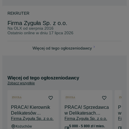
REKRUTER
Firma Zyguła Sp. z o.o.
Na OLX od
sierpnia 2016
Ostatnio online w dniu 17 lipca 2026
Więcej od tego ogłoszeniodawcy
Więcej od tego ogłoszeniodawcy
Zobacz wszystkie
PRACA! Kierownik
PRACA! Sprzedawca
PRAC
Delikatesów
w Delikatesach
w De
Firma Zyguła Sp. z o.o.
Firma Zyguła Sp. z o.o.
Firma
Mięsnych w
Zyguła Polkowice
Zygu
Kożuchowie (M/K)
(M/K)
5 000 - 5 800 zł / mies.
5 50
Kożuchów