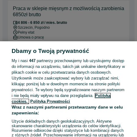
Praca w sklepie mięsnym z możliwością zarobienia
6850zł brutto
4 806 - 6 850 zł / mies. brutto
Szczecin
, Pogodno
Pełny etat
Umowa o pracę
Doświadczenie nie jest wymagane
Dbamy o Twoją prywatność
Dyspozycyjność: Praca zmianowa
Miejsce pracy: W siedzibie firmy
My i nasi
447
partnerzy przechowujemy lub uzyskujemy dostęp
do informacji na urządzeniu, takich jak unikalne identyfikatory w
plikach cookie w celu przetwarzania danych osobowych.
Odświeżono dnia 23 lipca 2026
Użytkownik może zaakceptować wybory lub zarządzać nimi,
klikając poniżej lub w dowolnym momencie na stronie polityki
prywatności. Te wybory będą sygnalizowane naszym partnerom
Mazda - Doradca serwisowy (k/m) - lok.
i nie będą miały wpływu na dane przeglądania.
Polityka
Słoneczne, Szczecin
cookies,
Polityka Prywatności
Wraz z naszymi partnerami przetwarzamy dane w celu
zapewnienia:
Szczecin
, Słoneczne
Pełny etat
Użycie dokładnych danych geolokalizacyjnych. Aktywne
Umowa o pracę
skanowanie charakterystyki urządzenia do celów identyfikacji.
Rozumienie odbiorców dzięki statystyce lub kombinacji danych
Doświadczenie nie jest wymagane
z różnych źródeł. Przechowywanie informacji na urządzeniu lub