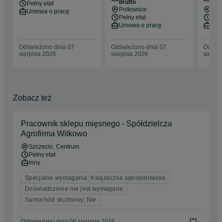
brutto
bru
Pełny etat
Polkowice
Koś
Umowa o pracę
Pełny etat
Pełn
Umowa o pracę
Umo
Odświeżono dnia 07
Odświeżono dnia 07
Odświe
sierpnia 2026
sierpnia 2026
sierpn
Zobacz też
Pracownik sklepu mięsnego - Spółdzielcza
Agrofirma Witkowo
Szczecin
, Centrum
Pełny etat
Inny
Specjalne wymagania: Książeczka sanepidowska
Doświadczenie nie jest wymagane
Samochód służbowy: Nie
Odświeżono dnia 06 sierpnia 2026