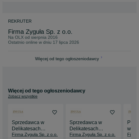
REKRUTER
Firma Zyguła Sp. z o.o.
Na OLX od
sierpnia 2016
Ostatnio online w dniu 17 lipca 2026
Więcej od tego ogłoszeniodawcy
Więcej od tego ogłoszeniodawcy
Zobacz wszystkie
Sprzedawca w
Sprzedawca w
PRAC
Delikatesach
Delikatesach
w De
Firma Zyguła Sp. z o.o.
Firma Zyguła Sp. z o.o.
Firma
Mięsnych Zyguła
Mięsnych Zyguła
Zygu