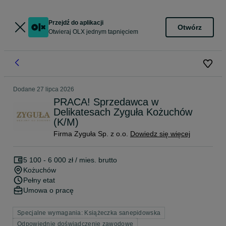
Przejdź do aplikacji
Otwórz
Otwieraj OLX jednym tapnięciem
Dodane
27 lipca 2026
PRACA! Sprzedawca w
Delikatesach Zyguła Kożuchów
(K/M)
Firma Zyguła Sp. z o.o.
Dowiedz się więcej
5 100 - 6 000 zł / mies. brutto
Kożuchów
Pełny etat
Umowa o pracę
Specjalne wymagania: Książeczka sanepidowska
Odpowiednie doświadczenie zawodowe