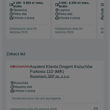
Opalenica
Legnica (ul.
5 100 - 5 900 zł / mies.
5 000 - 6 200 zł / mies.
7 00
Jaworzyńska)
brutto
brutto
bru
Opalenica
Legnica
Dąb
Pełny etat
Pełny etat
Nie
Umowa o pracę
Umowa o pracę
Umo
Odświeżono dnia 05
Odświeżono dnia 05
Odświe
sierpnia 2026
sierpnia 2026
sierpn
Zobacz też
Asystent Klienta Drogerii Kożuchów
Parkowa 11D (M/K)
Rossmann SDP sp. z o.o.
Kożuchów
Niepełny etat
Umowa o pracę
Doświadczenie nie jest wymagane
Odświeżono dnia 05 sierpnia 2026