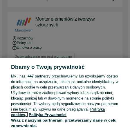
Monter elementów z tworzyw
sztucznych
Kożuchów
Pełny etat
Umowa o pracę
Doświadczenie nie jest wymagane
Dbamy o Twoją prywatność
Odświeżono dnia 05 sierpnia 2026
My i nasi
447
partnerzy przechowujemy lub uzyskujemy dostęp
do informacji na urządzeniu, takich jak unikalne identyfikatory w
plikach cookie w celu przetwarzania danych osobowych.
PRACA! Kierownik Delikatesów
Użytkownik może zaakceptować wybory lub zarządzać nimi,
Mięsnych w Kożuchowie (M/K)
klikając poniżej lub w dowolnym momencie na stronie polityki
Firma Zyguła Sp. z o.o.
prywatności. Te wybory będą sygnalizowane naszym partnerom
Kożuchów
i nie będą miały wpływu na dane przeglądania.
Polityka
Pełny etat
cookies,
Polityka Prywatności
Umowa o pracę
Wraz z naszymi partnerami przetwarzamy dane w celu
zapewnienia:
Specjalne wymagania: Książeczka sanepidowska