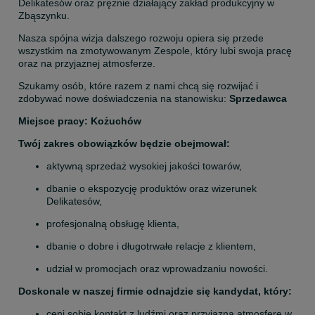
Delikatesów oraz prężnie działający zakład produkcyjny w 
Zbąszynku.
Nasza spójna wizja dalszego rozwoju opiera się przede 
wszystkim na zmotywowanym Zespole, który lubi swoja pracę 
oraz na przyjaznej atmosferze.
Szukamy osób, które razem z nami chcą się rozwijać i 
zdobywać nowe doświadczenia na stanowisku: 
Sprzedawca
Miejsce pracy: Kożuchów
Twój zakres obowiązków będzie obejmował:
aktywną sprzedaż wysokiej jakości towarów,
dbanie o ekspozycję produktów oraz wizerunek 
Delikatesów,
profesjonalną obsługę klienta,
dbanie o dobre i długotrwałe relacje z klientem,
udział w promocjach oraz wprowadzaniu nowości.
Doskonale w naszej firmie odnajdzie się kandydat, który:
ceni sobie kontakt z ludźmi oraz przyjazną atmosferę w 