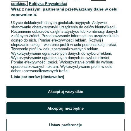
cookies,
Polityka Prywatności
Wraz z naszymi partnerami przetwarzamy dane w celu
To ogłoszenie nie jest już dostępne
zapewnienia:
Użycie dokładnych danych geolokalizacyjnych. Aktywne
skanowanie charakterystyki urządzenia do celów identyfikacji.
Rozumienie odbiorców dzięki statystyce lub kombinacji danych
Przejdź na stronę główną
z różnych źródeł. Przechowywanie informacji na urządzeniu lub
dostęp do nich. Pomiar efektywności reklam. Rozwój i
ulepszanie usług. Tworzenie profili w celu personalizacji treści.
Tworzenie profili w celu spersonalizowanych reklam.
Wykorzystywanie ograniczonych danych do wyboru reklam.
Wykorzystywanie ograniczonych danych do wyboru treści.
Pomiar efektywności treści. Wykorzystanie profili do wyboru
spersonalizowanych reklam. Wykorzystywanie profili w celu
doboru spersonalizowanych treści.
Lista partnerów (dostawców)
Akceptuj wszystkie
Akceptuj niezbędne
Ustaw preferencje