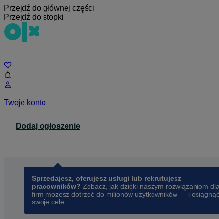
Przejdź do głównej części
Przejdź do stopki
Czat
Twoje konto
Dodaj ogłoszenie
Dla biznesu
opens in a new tab
Sprzedajesz, oferujesz usługi lub rekrutujesz
pracowników?
Zobacz, jak dzięki naszym rozwiązaniom dl
firm możesz dotrzeć do milionów użytkowników — i osiągną
swoje cele.