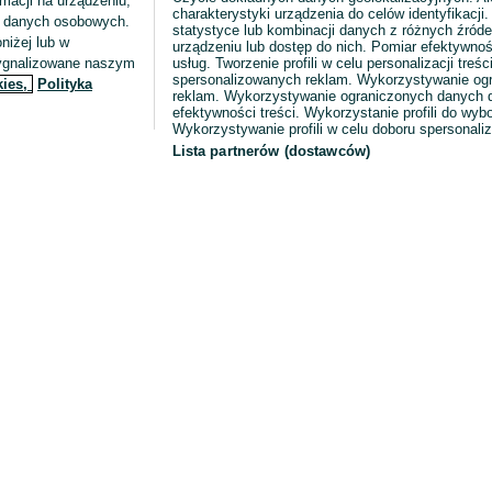
macji na urządzeniu,
charakterystyki urządzenia do celów identyfikacji
ia danych osobowych.
statystyce lub kombinacji danych z różnych źróde
niżej lub w
urządzeniu lub dostęp do nich. Pomiar efektywnoś
sygnalizowane naszym
usług. Tworzenie profili w celu personalizacji treści
spersonalizowanych reklam. Wykorzystywanie og
kies,
Polityka
reklam. Wykorzystywanie ograniczonych danych d
efektywności treści. Wykorzystanie profili do wy
Wykorzystywanie profili w celu doboru spersonali
Lista partnerów (dostawców)