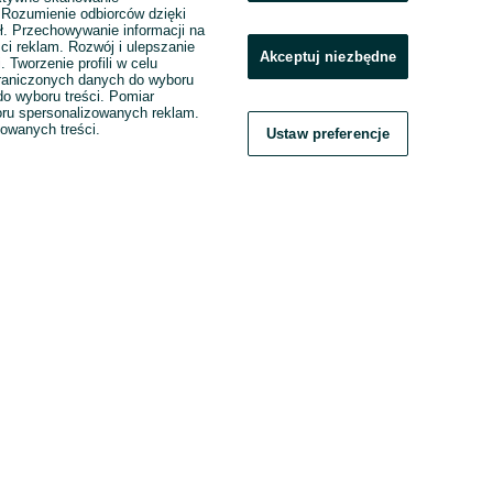
. Rozumienie odbiorców dzięki
ł. Przechowywanie informacji na
ci reklam. Rozwój i ulepszanie
Akceptuj niezbędne
. Tworzenie profili w celu
raniczonych danych do wyboru
o wyboru treści. Pomiar
boru spersonalizowanych reklam.
zowanych treści.
Ustaw preferencje