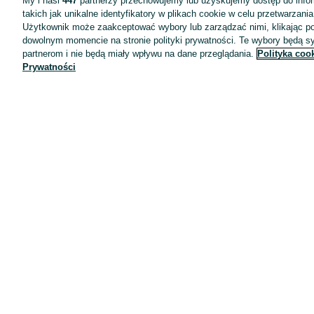
My i nasi
447
partnerzy przechowujemy lub uzyskujemy dostęp do infor
takich jak unikalne identyfikatory w plikach cookie w celu przetwarzan
Użytkownik może zaakceptować wybory lub zarządzać nimi, klikając po
dowolnym momencie na stronie polityki prywatności. Te wybory będą 
partnerom i nie będą miały wpływu na dane przeglądania.
Polityka coo
Prywatności
Aplikacje mobilne OLX.pl
Pomoc
Wyróżnione ogłoszenia
Oferta dla firm
Blog
Regulamin
Polityka prywatności
Reklama
Informacja o realizowanej strategii podatkowej