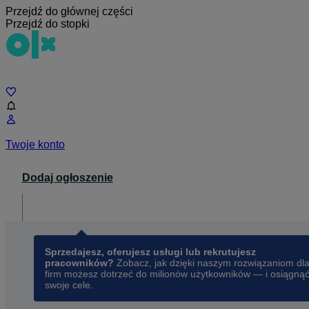
Przejdź do głównej części
Przejdź do stopki
Czat
Twoje konto
Dodaj ogłoszenie
Dla biznesu
opens in a new tab
Sprzedajesz, oferujesz usługi lub rekrutujesz
pracowników?
Zobacz, jak dzięki naszym rozwiązaniom dl
firm możesz dotrzeć do milionów użytkowników — i osiągną
swoje cele.