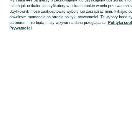
My i nasi
447
partnerzy przechowujemy lub uzyskujemy dostęp do infor
takich jak unikalne identyfikatory w plikach cookie w celu przetwarzan
Użytkownik może zaakceptować wybory lub zarządzać nimi, klikając po
dowolnym momencie na stronie polityki prywatności. Te wybory będą 
partnerom i nie będą miały wpływu na dane przeglądania.
Polityka coo
Prywatności
Aplikacje mobilne OLX.pl
Pomoc
Wyróżnione ogłoszenia
Oferta dla firm
Blog
Regulamin
Polityka prywatności
Reklama
Informacja o realizowanej strategii podatkowej