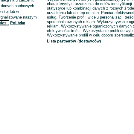
macji na urządzeniu,
charakterystyki urządzenia do celów identyfikacji
ia danych osobowych.
statystyce lub kombinacji danych z różnych źróde
niżej lub w
urządzeniu lub dostęp do nich. Pomiar efektywnoś
sygnalizowane naszym
usług. Tworzenie profili w celu personalizacji treści
spersonalizowanych reklam. Wykorzystywanie og
kies,
Polityka
reklam. Wykorzystywanie ograniczonych danych d
efektywności treści. Wykorzystanie profili do wy
Wykorzystywanie profili w celu doboru spersonali
Lista partnerów (dostawców)