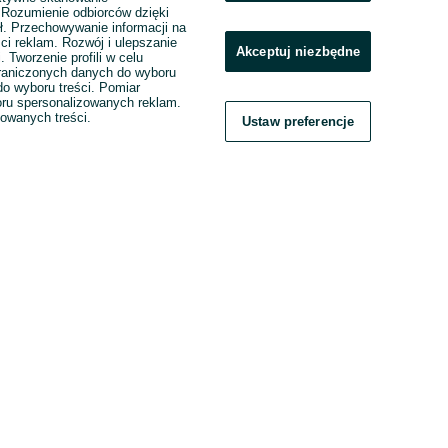
. Rozumienie odbiorców dzięki
ł. Przechowywanie informacji na
ci reklam. Rozwój i ulepszanie
Akceptuj niezbędne
. Tworzenie profili w celu
raniczonych danych do wyboru
o wyboru treści. Pomiar
boru spersonalizowanych reklam.
zowanych treści.
Ustaw preferencje