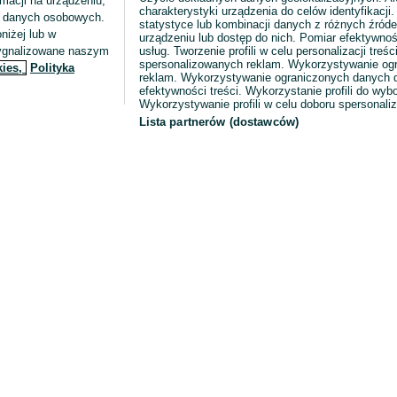
macji na urządzeniu,
charakterystyki urządzenia do celów identyfikacji
ia danych osobowych.
statystyce lub kombinacji danych z różnych źróde
niżej lub w
urządzeniu lub dostęp do nich. Pomiar efektywnoś
sygnalizowane naszym
usług. Tworzenie profili w celu personalizacji treści
spersonalizowanych reklam. Wykorzystywanie og
kies,
Polityka
reklam. Wykorzystywanie ograniczonych danych d
efektywności treści. Wykorzystanie profili do wy
Wykorzystywanie profili w celu doboru spersonali
Lista partnerów (dostawców)