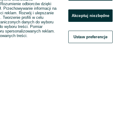
. Rozumienie odbiorców dzięki
ł. Przechowywanie informacji na
ci reklam. Rozwój i ulepszanie
Akceptuj niezbędne
. Tworzenie profili w celu
raniczonych danych do wyboru
o wyboru treści. Pomiar
boru spersonalizowanych reklam.
zowanych treści.
Ustaw preferencje