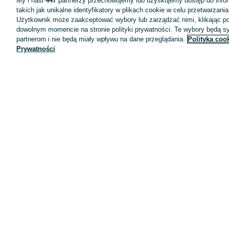
My i nasi
447
partnerzy przechowujemy lub uzyskujemy dostęp do infor
takich jak unikalne identyfikatory w plikach cookie w celu przetwarzan
Użytkownik może zaakceptować wybory lub zarządzać nimi, klikając po
dowolnym momencie na stronie polityki prywatności. Te wybory będą 
partnerom i nie będą miały wpływu na dane przeglądania.
Polityka coo
Prywatności
Aplikacje mobilne OLX.pl
Pomoc
Wyróżnione ogłoszenia
Oferta dla firm
Blog
Regulamin
Polityka prywatności
Reklama
Informacja o realizowanej strategii podatkowej