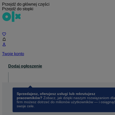
Przejdź do głównej części
Przejdź do stopki
Czat
Twoje konto
Dodaj ogłoszenie
Dla biznesu
opens in a new tab
Sprzedajesz, oferujesz usługi lub rekrutujesz
pracowników?
Zobacz, jak dzięki naszym rozwiązaniom dl
firm możesz dotrzeć do milionów użytkowników — i osiągną
swoje cele.