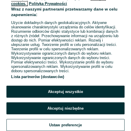
cookies,
Polityka Prywatności
Wraz z naszymi partnerami przetwarzamy dane w celu
To ogłoszenie nie jest już dostępne
zapewnienia:
Użycie dokładnych danych geolokalizacyjnych. Aktywne
skanowanie charakterystyki urządzenia do celów identyfikacji.
Rozumienie odbiorców dzięki statystyce lub kombinacji danych
Przejdź na stronę główną
z różnych źródeł. Przechowywanie informacji na urządzeniu lub
dostęp do nich. Pomiar efektywności reklam. Rozwój i
ulepszanie usług. Tworzenie profili w celu personalizacji treści.
Tworzenie profili w celu spersonalizowanych reklam.
Wykorzystywanie ograniczonych danych do wyboru reklam.
Wykorzystywanie ograniczonych danych do wyboru treści.
Pomiar efektywności treści. Wykorzystanie profili do wyboru
spersonalizowanych reklam. Wykorzystywanie profili w celu
doboru spersonalizowanych treści.
Lista partnerów (dostawców)
Akceptuj wszystkie
Akceptuj niezbędne
Ustaw preferencje