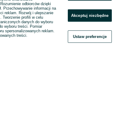
. Rozumienie odbiorców dzięki
ł. Przechowywanie informacji na
ci reklam. Rozwój i ulepszanie
Akceptuj niezbędne
. Tworzenie profili w celu
raniczonych danych do wyboru
o wyboru treści. Pomiar
boru spersonalizowanych reklam.
zowanych treści.
Ustaw preferencje