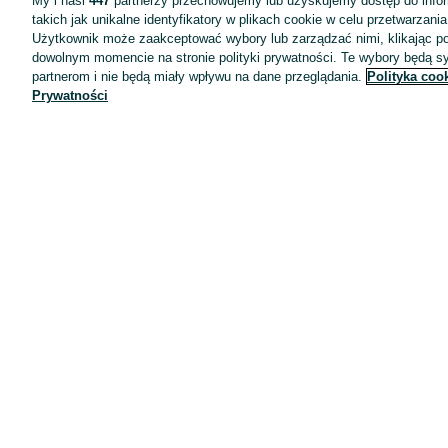
My i nasi
447
partnerzy przechowujemy lub uzyskujemy dostęp do infor
takich jak unikalne identyfikatory w plikach cookie w celu przetwarzan
Użytkownik może zaakceptować wybory lub zarządzać nimi, klikając po
dowolnym momencie na stronie polityki prywatności. Te wybory będą 
partnerom i nie będą miały wpływu na dane przeglądania.
Polityka coo
Prywatności
Aplikacje mobilne OLX.pl
Pomoc
Wyróżnione ogłoszenia
Oferta dla firm
Blog
Regulamin
Polityka prywatności
Reklama
Informacja o realizowanej strategii podatkowej