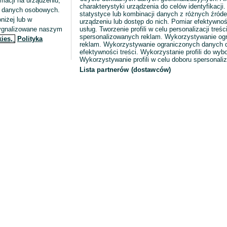
macji na urządzeniu,
charakterystyki urządzenia do celów identyfikacji
ia danych osobowych.
statystyce lub kombinacji danych z różnych źróde
niżej lub w
urządzeniu lub dostęp do nich. Pomiar efektywnoś
sygnalizowane naszym
usług. Tworzenie profili w celu personalizacji treści
spersonalizowanych reklam. Wykorzystywanie og
kies,
Polityka
reklam. Wykorzystywanie ograniczonych danych d
efektywności treści. Wykorzystanie profili do wy
Wykorzystywanie profili w celu doboru spersonali
Lista partnerów (dostawców)