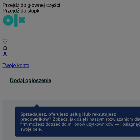
Przejdź do głównej części
Przejdź do stopki
Czat
Twoje konto
Dodaj ogłoszenie
Dla biznesu
opens in a new tab
Sprzedajesz, oferujesz usługi lub rekrutujesz
pracowników?
Zobacz, jak dzięki naszym rozwiązaniom dl
firm możesz dotrzeć do milionów użytkowników — i osiągną
swoje cele.