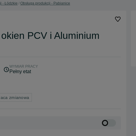
i - Łódzkie
Obsługa produkcji - Pabianice
i okien PCV i Aluminium
WYMIAR PRACY
Pełny etat
raca zmianowa