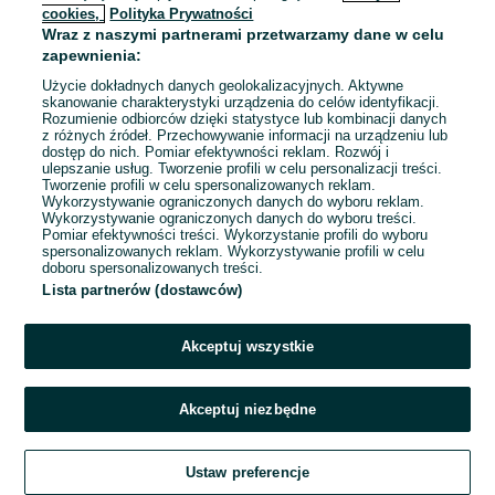
cookies,
Polityka Prywatności
Wraz z naszymi partnerami przetwarzamy dane w celu
To ogłoszenie nie jest już dostępne
zapewnienia:
Użycie dokładnych danych geolokalizacyjnych. Aktywne
skanowanie charakterystyki urządzenia do celów identyfikacji.
Rozumienie odbiorców dzięki statystyce lub kombinacji danych
Przejdź na stronę główną
z różnych źródeł. Przechowywanie informacji na urządzeniu lub
dostęp do nich. Pomiar efektywności reklam. Rozwój i
ulepszanie usług. Tworzenie profili w celu personalizacji treści.
Tworzenie profili w celu spersonalizowanych reklam.
Wykorzystywanie ograniczonych danych do wyboru reklam.
Wykorzystywanie ograniczonych danych do wyboru treści.
Pomiar efektywności treści. Wykorzystanie profili do wyboru
spersonalizowanych reklam. Wykorzystywanie profili w celu
doboru spersonalizowanych treści.
Lista partnerów (dostawców)
Akceptuj wszystkie
Akceptuj niezbędne
Ustaw preferencje