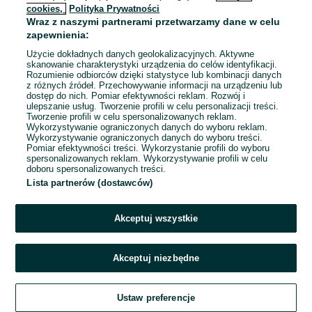
cookies,
Polityka Prywatności
Wraz z naszymi partnerami przetwarzamy dane w celu
To ogłoszenie nie jest już dostępne
zapewnienia:
Użycie dokładnych danych geolokalizacyjnych. Aktywne
skanowanie charakterystyki urządzenia do celów identyfikacji.
Rozumienie odbiorców dzięki statystyce lub kombinacji danych
Przejdź na stronę główną
z różnych źródeł. Przechowywanie informacji na urządzeniu lub
dostęp do nich. Pomiar efektywności reklam. Rozwój i
ulepszanie usług. Tworzenie profili w celu personalizacji treści.
Tworzenie profili w celu spersonalizowanych reklam.
Wykorzystywanie ograniczonych danych do wyboru reklam.
Wykorzystywanie ograniczonych danych do wyboru treści.
Pomiar efektywności treści. Wykorzystanie profili do wyboru
spersonalizowanych reklam. Wykorzystywanie profili w celu
doboru spersonalizowanych treści.
Lista partnerów (dostawców)
Akceptuj wszystkie
Akceptuj niezbędne
Ustaw preferencje